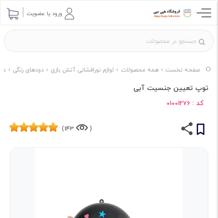
ورود یا عضویت
صفحه نخست
همه محصولات
لوازم نورافشانی آتش بازی
دودهای رنگی
دود
توپ تعیین جنسیت آبی
کد :
01001276
143)
(