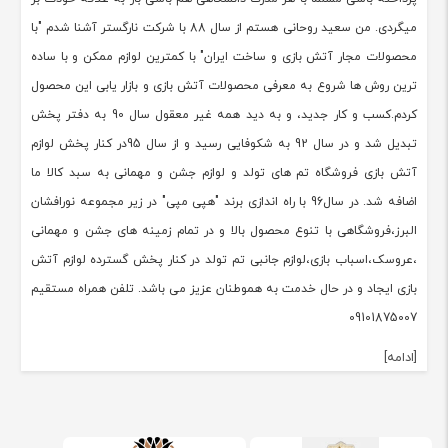
میگردی. من سعید روحانی هستم از سال 88 با شرکت نارگستر آشنا شدم "با
محصولات مجار آتش بازی و ساخت ایران" با کمترین لوازم ممکن و با ساده
ترین روش ها شروع به معرفی محصولات آتش بازی و بازار یابی این محصول
کردم.کسب و کار جدید، و به دید همه غیر معقول سال 90 به دفتر پخش
تبدیل شد و در سال 92 به شکوفایی رسید و از سال 95در کنار پخش لوازم
آتش بازی فروشگاه تم های تولد و لوازم جشن و مهمانی به سبد کالا ما
اضافه شد. در سال96 با راه اندازی برند "هپی مپی" در زیر مجموعه نورافشان
البرز،فروشگاهی با تنوع محصول بالا و در تمام زمینه های جشن و مهمانی
،عروسک،اسباب بازی،لوازم جانبی تم تولد در کنار پخش گسترده لوازم آتش
بازی ایجاد و در حال خدمت به هموطنان عزیز می باشد. تلفن همراه مستقیم
09101875007
[ادامه]