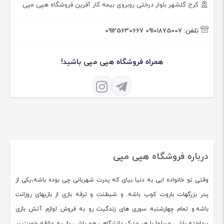
کرج گلشهر بلوار درختی روبروی بیمه کار آفرین فروشگاه هپی مپی
تلفن:
09101875007
09125630667
همراه فروشگاه هپی مپی باشید!
درباره فروشگاه هپی مپی
وقتی تو خانواده ایی به دنیا بیای که پدرت شهربانی چی بوده باشه،یکی از
پدر بزرگهات باروت کوب باشه. و شیطنت و ترقه بازی از بازیهای روزانت
باشه.و تمام چهارشنبه سوری های زندگیت رو به فروش لوازم آتش بازی
پرداخته باشی مسلما با هر مدرک دانشگاهی هم باشی باز به علاقه خودت بر