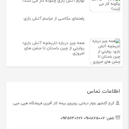
لوازم آتش بازی چگونه کار می کنند؟
راهنمای عکاسی از مراسم آتش بازی
همه چيز درباره تاريخچه آتش بازی؛
روايتي از چين باستان تا جشن های
امروزی
اطلاعات تماس
کرج گلشهر بلوار درختی روبروی بیمه کار آفرین فروشگاه هپی مپی
تلفن:
09101875007
09125630667