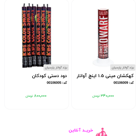
برند آوانار پارسیان
برند آوانار پارسیان
ب
کهکشان مینی 1.5 اینچ آوانار
دود دستی کودکان
کد: 00106009
کد: 00106005
۸۰۰٬۰۰۰
۳۴۰٬۰۰۰
خریــد آنلاین