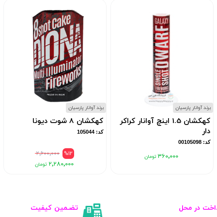
برند آوانار پارسیان
برند آوانار پارسیان
کهکشان 1.5 اینچ آوانار کراکر
کهکشان 8 شوت دیونا
دار
کد: 105044
کد: 00105098
۲٬۶۰۰٬۰۰۰
%12
۳۶۰٬۰۰۰
۲٬۲۸۰٬۰۰۰
اخت در محل
تضـمین کیفیت