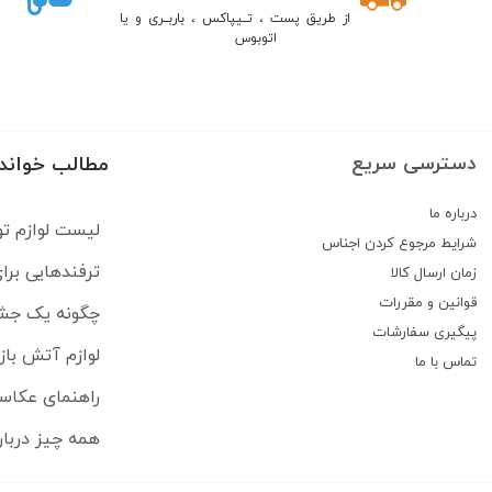
از طریق پست ، تــیپاکس ، باربــری و یا
اتوبوس
دسترسی سریع
مطالب خواند
درباره ما
لیست لوازم تو
شرایط مرجوع کردن اجناس
ترفندهایی بر
زمان ارسال کالا
قوانین و مقررات
چگونه یک جشن 
پیگیری سفارشات
لوازم آتش باز
تماس با ما
راهنمای عکاس
همه چيز دربار