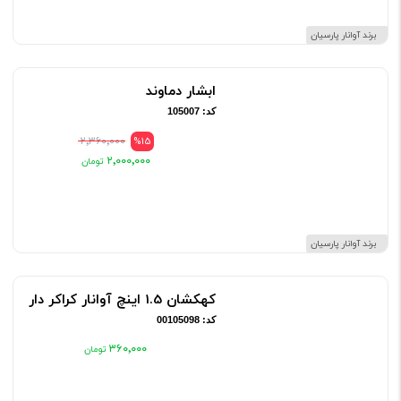
برند آوانار پارسیان
ابشار دماوند
کد: 105007
۲٬۳۶۰٬۰۰۰
%15
۲٬۰۰۰٬۰۰۰
برند آوانار پارسیان
کهکشان 1.5 اینچ آوانار کراکر دار
کد: 00105098
۳۶۰٬۰۰۰