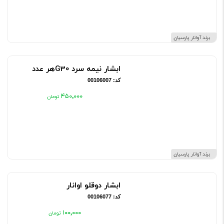
برند آوانار پارسیان
ابشار نیمه سرد G30هر عدد
کد: 00106007
۴۵۰٬۰۰۰
برند آوانار پارسیان
ابشار دوقلو اوانار
کد: 00106077
۱۰۰٬۰۰۰