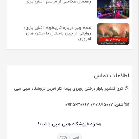
راهنمای عکاسی از مراسم آتش بازی
همه چيز درباره تاريخچه آتش بازی؛
روايتي از چين باستان تا جشن های
امروزی
اطلاعات تماس
کرج گلشهر بلوار درختی روبروی بیمه کار آفرین فروشگاه هپی مپی
تلفن:
09101875007
09125630667
همراه فروشگاه هپی مپی باشید!