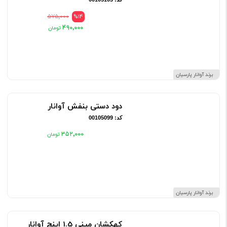
۵۷۵٬۰۰۰
%14
۴۹۰٬۰۰۰
برند آوانار پارسیان
دود دستی بنفش آوانار
کد: 00105099
۳۵۲٬۰۰۰
برند آوانار پارسیان
کهکشان مینی 1.5 اینچ آوانار