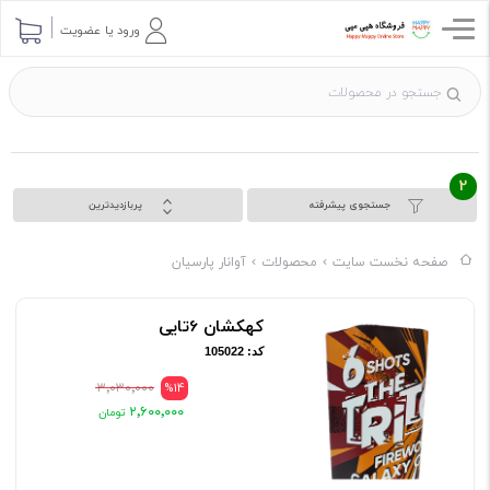
ورود یا عضویت
2
جستجوی پیشرفته
پربازدیدترین
صفحه نخست سایت
محصولات
آوانار پارسیان
کهکشان 6تایی
کد: 105022
۳٬۰۳۰٬۰۰۰
%14
۲٬۶۰۰٬۰۰۰