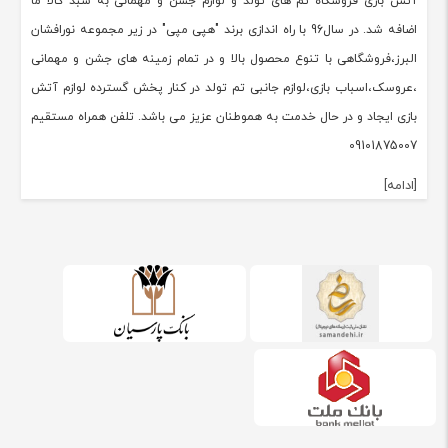
آتش بازی فروشگاه تم های تولد و لوازم جشن و مهمانی به سبد کالا ما
اضافه شد. در سال96 با راه اندازی برند "هپی مپی" در زیر مجموعه نورافشان
البرز،فروشگاهی با تنوع محصول بالا و در تمام زمینه های جشن و مهمانی
،عروسک،اسباب بازی،لوازم جانبی تم تولد در کنار پخش گسترده لوازم آتش
بازی ایجاد و در حال خدمت به هموطنان عزیز می باشد. تلفن همراه مستقیم
09101875007
[ادامه]