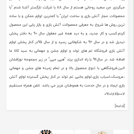
میگردی. من سعید روحانی هستم از سال 88 با شرکت نارگستر آشنا شدم "با
محصولات مجار آتش بازی و ساخت ایران" با کمترین لوازم ممکن و با ساده
ترین روش ها شروع به معرفی محصولات آتش بازی و بازار یابی این محصول
کردم.کسب و کار جدید، و به دید همه غیر معقول سال 90 به دفتر پخش
تبدیل شد و در سال 92 به شکوفایی رسید و از سال 95در کنار پخش لوازم
آتش بازی فروشگاه تم های تولد و لوازم جشن و مهمانی به سبد کالا ما
اضافه شد. در سال96 با راه اندازی برند "هپی مپی" در زیر مجموعه نورافشان
البرز،فروشگاهی با تنوع محصول بالا و در تمام زمینه های جشن و مهمانی
،عروسک،اسباب بازی،لوازم جانبی تم تولد در کنار پخش گسترده لوازم آتش
بازی ایجاد و در حال خدمت به هموطنان عزیز می باشد. تلفن همراه مستقیم
09101875007
[ادامه]