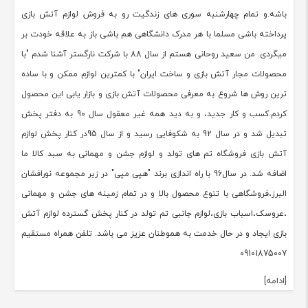
باشه.و تمام چهارشنبه سوری های زندگیت رو به فروش لوازم آتش بازی
پرداخته باشی مسلما با هر مدرک دانشگاهی هم باشی باز به علاقه خودت بر
میگردی. من سعید روحانی هستم از سال 88 با شرکت نارگستر آشنا شدم "با
محصولات مجار آتش بازی و ساخت ایران" با کمترین لوازم ممکن و با ساده
ترین روش ها شروع به معرفی محصولات آتش بازی و بازار یابی این محصول
کردم.کسب و کار جدید، و به دید همه غیر معقول سال 90 به دفتر پخش
تبدیل شد و در سال 92 به شکوفایی رسید و از سال 95در کنار پخش لوازم
آتش بازی فروشگاه تم های تولد و لوازم جشن و مهمانی به سبد کالا ما
اضافه شد. در سال96 با راه اندازی برند "هپی مپی" در زیر مجموعه نورافشان
البرز،فروشگاهی با تنوع محصول بالا و در تمام زمینه های جشن و مهمانی
،عروسک،اسباب بازی،لوازم جانبی تم تولد در کنار پخش گسترده لوازم آتش
بازی ایجاد و در حال خدمت به هموطنان عزیز می باشد. تلفن همراه مستقیم
09101875007
[ادامه]