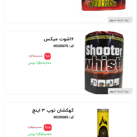
برند ناریه سپهر
16شوت میکس
کد: 00105075
۱٬۶۹۰٬۰۰۰
%11
۱٬۵۰۰٬۰۰۰
برند ناریه سپهر
کهکشان توپ 3 اینچ
کد: 00105083
۱٬۹۵۰٬۰۰۰
%15
۱٬۶۵۰٬۰۰۰