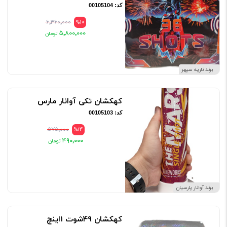
کد: 00105104
۶٬۴۶۰٬۰۰۰
%10
۵٬۸۰۰٬۰۰۰
برند ناریه سپهر
کهکشان تکی آوانار مارس
کد: 00105103
۵۷۵٬۰۰۰
%14
۴۹۰٬۰۰۰
برند آوانار پارسیان
کهکشان 49شوت 1اینچ