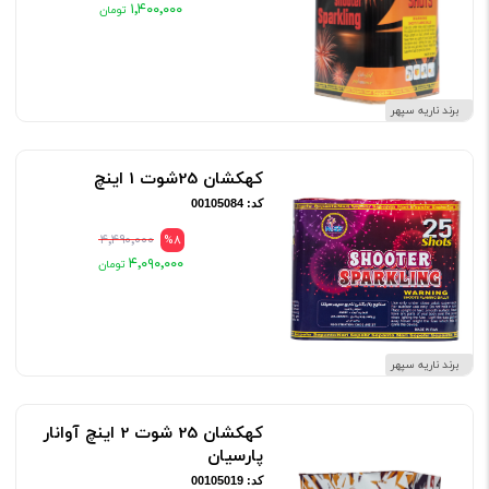
۱٬۴۰۰٬۰۰۰
برند ناریه سپهر
کهکشان 25شوت 1 اینچ
کد: 00105084
۴٬۴۹۰٬۰۰۰
%8
۴٬۰۹۰٬۰۰۰
برند ناریه سپهر
کهکشان 25 شوت 2 اینچ آوانار
پارسیان
کد: 00105019