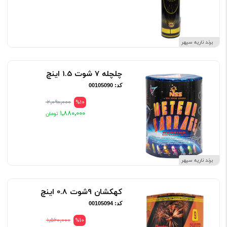
برند ناریه سپهر
چلچله 7 شوت 1.5 اینچ
کد: 00105090
۲٬۰۹۰٬۰۰۰
%10
۱٬۸۸۰٬۰۰۰
برند ناریه سپهر
کهکشان 9شوت 0.8 اینچ
کد: 00105094
۱٬۵۶۰٬۰۰۰
%10