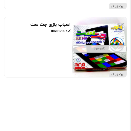
برند زینگو
اسباب بازی جت ست
کد: 00701795
ناموجود
برند زینگو