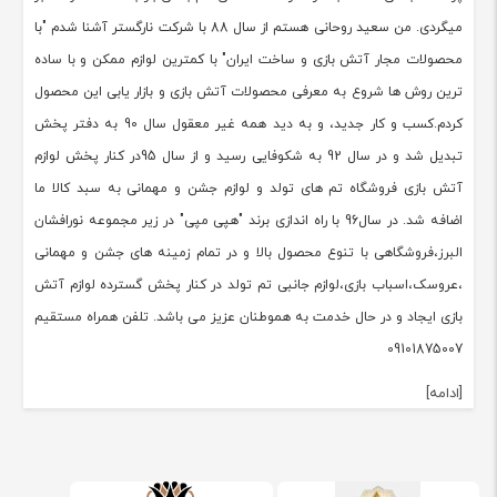
میگردی. من سعید روحانی هستم از سال 88 با شرکت نارگستر آشنا شدم "با
محصولات مجار آتش بازی و ساخت ایران" با کمترین لوازم ممکن و با ساده
ترین روش ها شروع به معرفی محصولات آتش بازی و بازار یابی این محصول
کردم.کسب و کار جدید، و به دید همه غیر معقول سال 90 به دفتر پخش
تبدیل شد و در سال 92 به شکوفایی رسید و از سال 95در کنار پخش لوازم
آتش بازی فروشگاه تم های تولد و لوازم جشن و مهمانی به سبد کالا ما
اضافه شد. در سال96 با راه اندازی برند "هپی مپی" در زیر مجموعه نورافشان
البرز،فروشگاهی با تنوع محصول بالا و در تمام زمینه های جشن و مهمانی
،عروسک،اسباب بازی،لوازم جانبی تم تولد در کنار پخش گسترده لوازم آتش
بازی ایجاد و در حال خدمت به هموطنان عزیز می باشد. تلفن همراه مستقیم
09101875007
[ادامه]