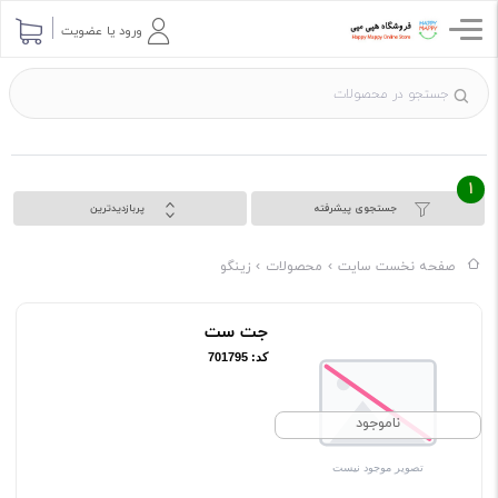
ورود یا عضویت
1
جستجوی پیشرفته
پربازدیدترین
صفحه نخست سایت
محصولات
زینگو
جت ست
کد: 701795
ناموجود