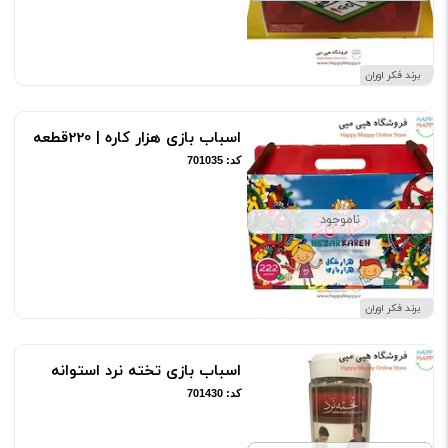
برند فکر اوران
اسباب بازی هزار کاره | 220قطعه
کد: 701035
ناموجود
برند فکر اوران
اسباب بازی تخته نرد استوانه
کد: 701430