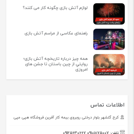
لوازم آتش بازی چگونه کار می کنند؟
راهنمای عکاسی از مراسم آتش بازی
همه چيز درباره تاريخچه آتش بازی؛
روايتي از چين باستان تا جشن های
امروزی
اطلاعات تماس
کرج گلشهر بلوار درختی روبروی بیمه کار آفرین فروشگاه هپی مپی
تلفن:
09101875007
09125630667