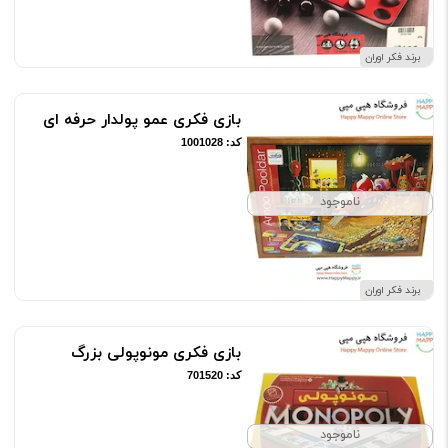
برند فکر اوران
بازی فکری عمو پولدار حرفه ای
کد: 1001028
ناموجود
برند فکر اوران
بازی فکری مونوپولی بزرگ
کد: 701520
ناموجود