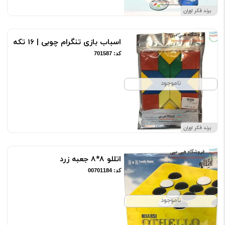
برند فکر اوران
اسباب بازی تنگرام چوبی | 16 تکه
کد: 701587
ناموجود
برند فکر اوران
اتللو 8*8 جعبه زرد
کد: 00701184
ناموجود