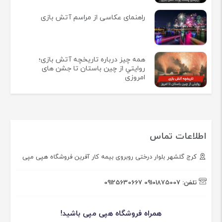
راهنمای عکاسی از مراسم آتش بازی
همه چيز درباره تاريخچه آتش بازی؛
روايتي از چين باستان تا جشن های
امروزی
اطلاعات تماس
کرج گلشهر بلوار درختی روبروی بیمه کار آفرین فروشگاه هپی مپی
تلفن:
09101875007
09125630667
همراه فروشگاه هپی مپی باشید!