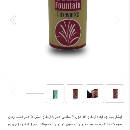
ابشار بینالود-ابعاد:ارتفاع 12،طول 7 سانتی متر-با ارتفاع اتش 5 متر-مدت زمان
سوخت 60ثانیه-مناسب ترین محصول در بین محصولات مجاز اتش بازی-برای