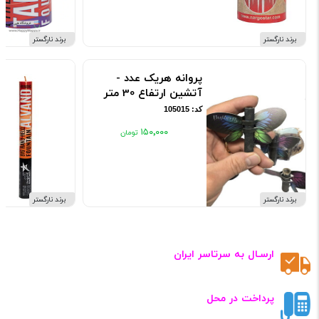
برند نارگستر
برند نارگستر
پروانه هریک عدد -
آتشین ارتفاع 30 متر
کد: 105015
۱۵۰٬۰۰۰
برند نارگستر
برند نارگستر
ارسـال به سرتاسر ایران
پرداخت در محل