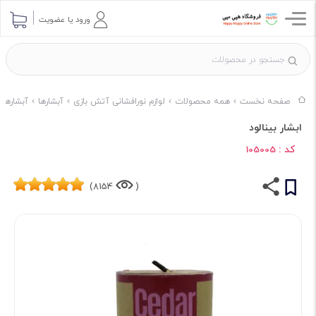
ورود یا عضویت
صفحه نخست
همه محصولات
لوازم نورافشانی آتش بازی
آبشارها
آبشارها 
ابشار بینالود
کد :
105005
8154)
(