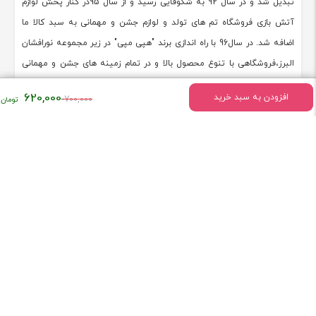
تبدیل شد و در سال 92 به شکوفایی رسید و از سال 95در کنار پخش لوازم
آتش بازی فروشگاه تم های تولد و لوازم جشن و مهمانی به سبد کالا ما
اضافه شد. در سال96 با راه اندازی برند "هپی مپی" در زیر مجموعه نورافشان
البرز،فروشگاهی با تنوع محصول بالا و در تمام زمینه های جشن و مهمانی
،عروسک،اسباب بازی،لوازم جانبی تم تولد در کنار پخش گسترده لوازم آتش
قیمت
620,000
افزودن به سبد خرید
700,000
بازی ایجاد و در حال خدمت به هموطنان عزیز می باشد. تلفن همراه مستقیم
اصلی:
09101875007
۷۰۰,۰۰۰
تومان
[ادامه]
بود.