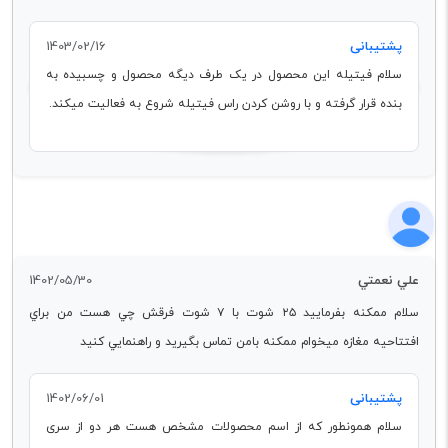
پشتیبانی
1403/02/16
سلام فیتیله این محصول در یک طرف دیگه محصول و چسبیده به
بنده قرار گرفته و با روشن کردن راس فیتیله شروع به فعالیت میکند.
علي نعمتي
1402/05/30
سلام ممكنه بفرماييد ٢٥ شوت با ٧ شوت فرقش چي هست من براي
افتتاحيه مغازه ميخوام ممكنه بامن تماس بگيريد و راهنمايي كنيد
پشتیبانی
1402/06/01
سلام همونطور که از اسم محصولات مشخص هست هر دو از سری