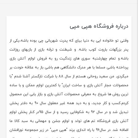
درباره فروشگاه هپی مپی
وقتی تو خانواده ایی به دنیا بیای که پدرت شهربانی چی بوده باشه،یکی از
پدر بزرگهات باروت کوب باشه. و شیطنت و ترقه بازی از بازیهای روزانت
باشه.و تمام چهارشنبه سوری های زندگیت رو به فروش لوازم آتش بازی
پرداخته باشی مسلما با هر مدرک دانشگاهی هم باشی باز به علاقه خودت بر
میگردی. من سعید روحانی هستم از سال 88 با شرکت نارگستر آشنا شدم "با
محصولات مجار آتش بازی و ساخت ایران" با کمترین لوازم ممکن و با ساده
ترین روش ها شروع به معرفی محصولات آتش بازی و بازار یابی این محصول
کردم.کسب و کار جدید، و به دید همه غیر معقول سال 90 به دفتر پخش
تبدیل شد و در سال 92 به شکوفایی رسید و از سال 95در کنار پخش لوازم
آتش بازی فروشگاه تم های تولد و لوازم جشن و مهمانی به سبد کالا ما
اضافه شد. در سال96 با راه اندازی برند "هپی مپی" در زیر مجموعه نورافشان