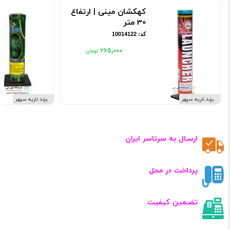
کهکشان مینی | ارتفاع
30 متر
کد: 10014122
۲۶۵٬۰۰۰
برند ناریه سپهر
برند ناریه سپهر
ارسـال به سرتاسر ایران
پرداخت در محل
تضـمین کیفیت