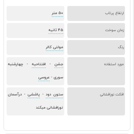
50 متر
ارتفاع پرتاب
45 ثانیه
زمان سوخت
مولتی کالر
رنگ
جشن
افتتاحیه
چهارشنبه
مورد استفاده
-
-
سوری
عروسی
-
ستون دود
پاششی
درآسمان
افکت نورافشانی
-
-
نورافشانی میکند