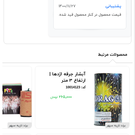
پشتیبانی
1400/11/27
قیمت محصول در کنار محصول قید شده.
محصولات مرتبط
آبشار جرقه اژدها |
ارتفاع 3 متر
کد: 10014123
۲۶۵٬۰۰۰
برند ناریه سپهر
برند ناریه سپهر