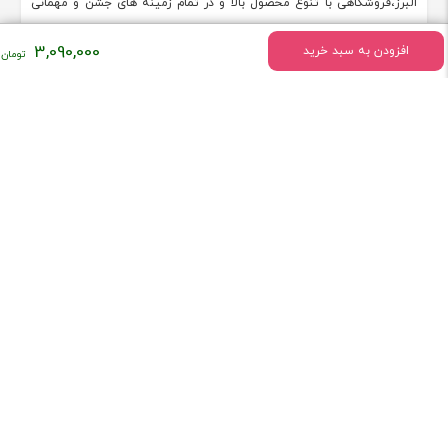
البرز،فروشگاهی با تنوع محصول بالا و در تمام زمینه های جشن و مهمانی
،عروسک،اسباب بازی،لوازم جانبی تم تولد در کنار پخش گسترده لوازم آتش
3,090,000
افزودن به سبد خرید
بازی ایجاد و در حال خدمت به هموطنان عزیز می باشد. تلفن همراه مستقیم
09101875007
[ادامه]
استفاده از مطالب فروشگاه هپی مپی با ذکر منبع بلامانع می‌باشد. طراحی و توسعه