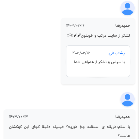
حمیدرضا
1403/02/16
تشکر از سایت مرتب و خوبتون🧨🧨🥇🥇
پشتیبانی
1403/02/16
با سپاس و تشکر از همراهی شما.
حمیدرضا
1403/02/13
با سلام؛طریقه ی استفاده چخ طوریه؟ فیتیله دقیقا کجای این کهکشان
هاست؟