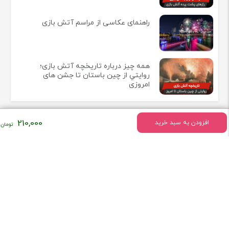
راهنمای عکاسی از مراسم آتش بازی
همه چيز درباره تاريخچه آتش بازی؛
روايتي از چين باستان تا جشن های
امروزی
210,000
افزودن به سبد خرید
اطلاعات تماس
کرج گلشهر بلوار درختی روبروی بیمه کار آفرین فروشگاه هپی مپی
تلفن:
09101875007
09125630667
همراه فروشگاه هپی مپی باشید!