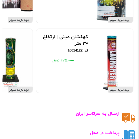
برند ناریه سپهر
برند ناریه سپهر
کهکشان مینی | ارتفاع
30 متر
کد: 10014122
۲۶۵٬۰۰۰
برند ناریه سپهر
برند ناریه سپهر
ارسـال به سرتاسر ایران
پرداخت در محل