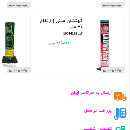
برند ناریه سپهر
برند ناریه سپهر
کهکشان مینی | ارتفاع
30 متر
کد: 10014122
۲۶۵٬۰۰۰
برند ناریه سپهر
برند ناریه سپهر
ارسـال به سرتاسر ایران
پرداخت در محل
تضـمین کیفیت