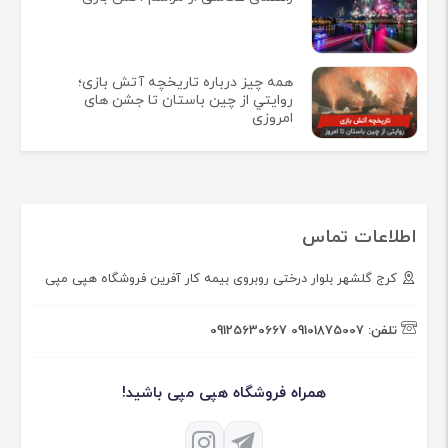
همه چيز درباره تاريخچه آتش بازی؛
روايتي از چين باستان تا جشن های
امروزی
اطلاعات تماس
کرج گلشهر بلوار درختی روبروی بیمه کار آفرین فروشگاه هپی مپی
تلفن:
09101875007
09125630667
همراه فروشگاه هپی مپی باشید!