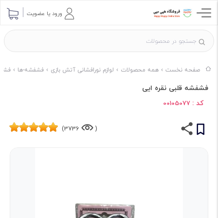
ورود یا عضویت
صفحه نخست
همه محصولات
لوازم نورافشانی آتش بازی
فشفشه-ها
فشفش
فشفشه قلبی نقره ایی
کد :
00105077
3736)
(