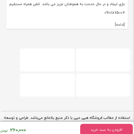
بازی ایجاد و در حال خدمت به هموطنان عزیز می باشد. تلفن همراه مستقیم
09101875007
[ادامه]
استفاده از مطالب فروشگاه هپی مپی با ذکر منبع بلامانع می‌باشد. طراحی و توسعه
کارناوب
توسط تیم فنی فروشگاه هپی مپی -
V.2.91.7
260,000
افزودن به سبد خرید