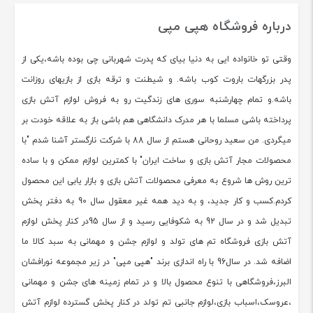
درباره فروشگاه هپی مپی
وقتی تو خانواده ایی به دنیا بیای که پدرت شهربانی چی بوده باشه،یکی از
پدر بزرگهات باروت کوب باشه. و شیطنت و ترقه بازی از بازیهای روزانت
باشه.و تمام چهارشنبه سوری های زندگیت رو به فروش لوازم آتش بازی
پرداخته باشی مسلما با هر مدرک دانشگاهی هم باشی باز به علاقه خودت بر
میگردی. من سعید روحانی هستم از سال 88 با شرکت نارگستر آشنا شدم "با
محصولات مجار آتش بازی و ساخت ایران" با کمترین لوازم ممکن و با ساده
ترین روش ها شروع به معرفی محصولات آتش بازی و بازار یابی این محصول
کردم.کسب و کار جدید، و به دید همه غیر معقول سال 90 به دفتر پخش
تبدیل شد و در سال 92 به شکوفایی رسید و از سال 95در کنار پخش لوازم
آتش بازی فروشگاه تم های تولد و لوازم جشن و مهمانی به سبد کالا ما
اضافه شد. در سال96 با راه اندازی برند "هپی مپی" در زیر مجموعه نورافشان
البرز،فروشگاهی با تنوع محصول بالا و در تمام زمینه های جشن و مهمانی
،عروسک،اسباب بازی،لوازم جانبی تم تولد در کنار پخش گسترده لوازم آتش