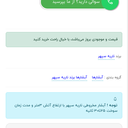
سوالی دارید؟ از ما بپرسید
قیمت و موجودی بروز می‌باشد، با خیال راحت خرید کنید
ناریه سپهر
برند
آبشارها
آبشارها برند ناریه سپهر
گروه بندی :
توجه !
آبشار مخروطی ناریه سپهر با ارتفاع آتش 3متر و مدت زمان
سوخت 25تا30 ثانیه