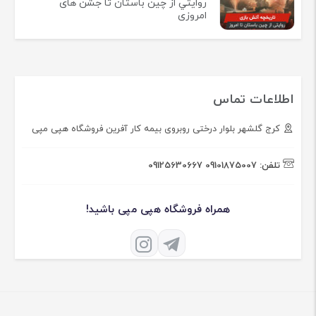
روايتي از چين باستان تا جشن های
امروزی
اطلاعات تماس
کرج گلشهر بلوار درختی روبروی بیمه کار آفرین فروشگاه هپی مپی
تلفن:
09101875007
09125630667
همراه فروشگاه هپی مپی باشید!