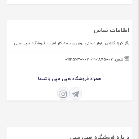
اطلاعات تماس
کرج گلشهر بلوار درختی روبروی بیمه کار آفرین فروشگاه هپی مپی
تلفن:
09101875007
09125630667
همراه فروشگاه هپی مپی باشید!
درباره فروشگاه هپی مپی