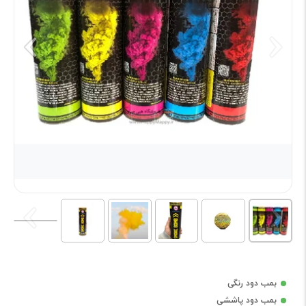
بمب دود رنگی
بمب دود پاششی