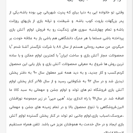
وقتی تو خانواده ایی به دنیا بیای که پدرت شهربانی چی بوده باشه،یکی از
پدر بزرگهات باروت کوب باشه. و شیطنت و ترقه بازی از بازیهای روزانت
باشه.و تمام چهارشنبه سوری های زندگیت رو به فروش لوازم آتش بازی
پرداخته باشی مسلما با هر مدرک دانشگاهی هم باشی باز به علاقه خودت بر
میگردی. من سعید روحانی هستم از سال 88 با شرکت نارگستر آشنا شدم "با
محصولات مجار آتش بازی و ساخت ایران" با کمترین لوازم ممکن و با ساده
ترین روش ها شروع به معرفی محصولات آتش بازی و بازار یابی این محصول
کردم.کسب و کار جدید، و به دید همه غیر معقول سال 90 به دفتر پخش
تبدیل شد و در سال 92 به شکوفایی رسید و از سال 95در کنار پخش لوازم
آتش بازی فروشگاه تم های تولد و لوازم جشن و مهمانی به سبد کالا ما
اضافه شد. در سال96 با راه اندازی برند "هپی مپی" در زیر مجموعه نورافشان
البرز،فروشگاهی با تنوع محصول بالا و در تمام زمینه های جشن و مهمانی
،عروسک،اسباب بازی،لوازم جانبی تم تولد در کنار پخش گسترده لوازم آتش
بازی ایجاد و در حال خدمت به هموطنان عزیز می باشد. تلفن همراه مستقیم
09101875007