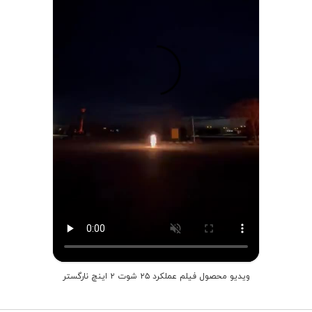
ویدیو محصول فیلم عملکرد ۲۵ شوت ۲ اینچ نارگستر