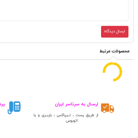
ارسال دیدگاه
محصولات مرتبط
ارسـال به سرتاسر ایران
پرد
از طریق پست ، تــیپاکس ، باربــری و یا
اتوبوس