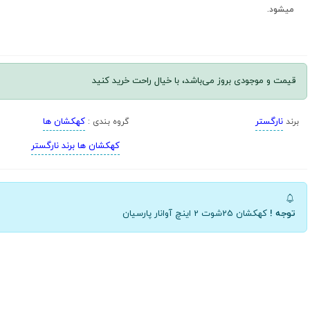
میشود.
قیمت و موجودی بروز می‌باشد، با خیال راحت خرید کنید
نارگستر
کهکشان ها
برند
گروه بندی :
کهکشان ها برند نارگستر
توجه !
کهکشان 25شوت 2 اینچ آوانار پارسیان