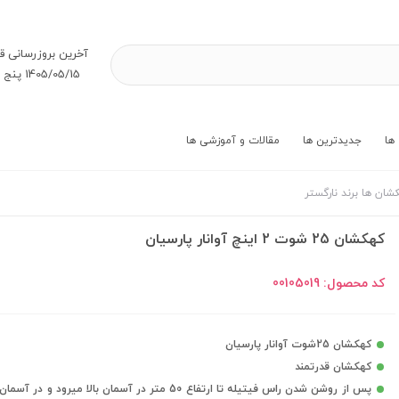
آخرین بروز‌رسانی ق
1405/05/15 پنج شنبه
ها
جدیدترین ها
مقالات و آموزشی ها
شان ها برند نارگستر
کهکشان 25 شوت 2 اینچ آوانار پارسیان
کد محصول:
00105019
کهکشان 25شوت آوانار پارسیان
کهکشان قدرتمند
پس از روشن شدن راس فیتیله تا ارتفاع 50 متر در آسمان بالا میرود و در