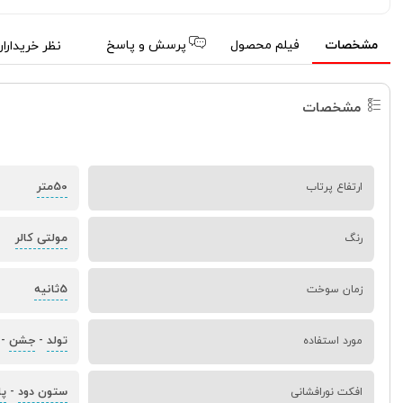
مشخصات
فیلم محصول
پرسش و پاسخ
نظر خریدارا
مشخصات
50متر
ارتفاع پرتاب
مولتی کالر
رنگ
5ثانیه
زمان سوخت
تولد
جشن
مورد استفاده
-
-
ستون دود
پ
افکت نورافشانی
-