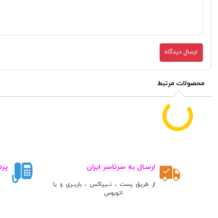
ارسال دیدگاه
محصولات مرتبط
ارسـال به سرتاسر ایران
پرد
از طریق پست ، تــیپاکس ، باربــری و یا
اتوبوس