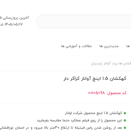
آخرین بروز‌رسانی ق
1405/05/17 شنبه
ها
جدیدترین ها
مقالات و آموزشی ها
شان ها برند آوانار پارسیان
کهکشان 1.5 اینچ آوانار کراکر دار
کد محصول:
00105098
کهکشان 1.5 اینچ محصول شرکت اوانار
این محصول را از روی فیلم عملکرد حتما مقایسه بفرمایید.
بعد از روشن شدن راس فیتیله تا ارتفاع 30متر بالا میرود و در اسمان نور