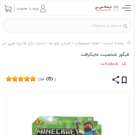
ورود یا عضویت
صفحه نخست
همه محصولات
اسباب بازی ها
اسباب بازی ها برند هپی مپی
فیگور شخصیت ماینکرافت
کد :
00701585
113)
(