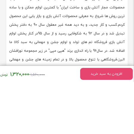
محصولات مجار آتش بازی و ساخت ایران" با کمترین لوازم ممکن و با ساده
ترین روش ها شروع به معرفی محصولات آتش بازی و بازار یابی این محصول
کردم.کسب و کار جدید، و به دید همه غیر معقول سال 90 به دفتر پخش
تبدیل شد و در سال 92 به شکوفایی رسید و از سال 95در کنار پخش لوازم
آتش بازی فروشگاه تم های تولد و لوازم جشن و مهمانی به سبد کالا ما
اضافه شد. در سال96 با راه اندازی برند "هپی مپی" در زیر مجموعه نورافشان
البرز،فروشگاهی با تنوع محصول بالا و در تمام زمینه های جشن و مهمانی
،عروسک،اسباب بازی،لوازم جانبی تم تولد در کنار پخش گسترده لوازم آتش
قیمت
1,320,000
افزودن به سبد خرید
1,560,000
بازی ایجاد و در حال خدمت به هموطنان عزیز می باشد. تلفن همراه مستقیم
اصلی:
09101875007
۱,۵۶۰,۰۰۰
تومان
[ادامه]
بود.