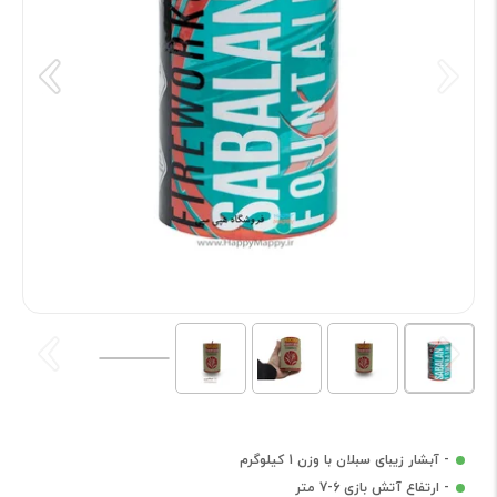
- آبشار زیبای سبلان با وزن 1 کیلوگرم
- ارتفاع آتش بازی 6-7 متر