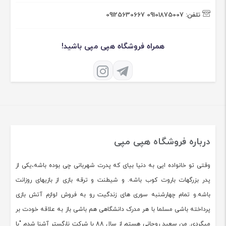
تلفن:
09101875007
09125630667
همراه فروشگاه هپی مپی باشید!
درباره فروشگاه هپی مپی
وقتی تو خانواده ایی به دنیا بیای که پدرت شهربانی چی بوده باشه،یکی از
پدر بزرگهات باروت کوب باشه. و شیطنت و ترقه بازی از بازیهای روزانت
باشه.و تمام چهارشنبه سوری های زندگیت رو به فروش لوازم آتش بازی
پرداخته باشی مسلما با هر مدرک دانشگاهی هم باشی باز به علاقه خودت بر
میگردی. من سعید روحانی هستم از سال 88 با شرکت نارگستر آشنا شدم "با