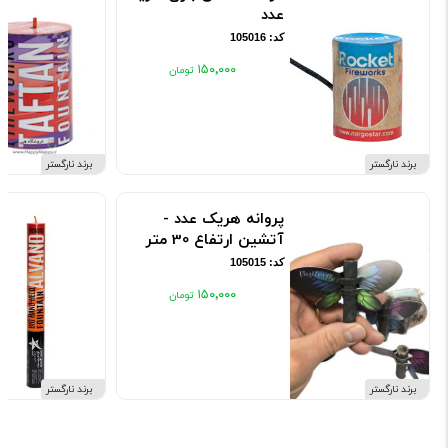
عدد
کد: 105016
۱۵۰٬۰۰۰
برند نارگستر
برند نارگستر
پروانه هریک عدد -
آتشین ارتفاع 30 متر
کد: 105015
۱۵۰٬۰۰۰
برند نارگستر
برند نارگستر