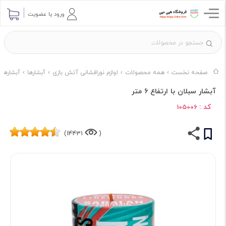
ورود یا عضویت
صفحه نخست
همه محصولات
لوازم نورافشانی آتش بازی
آبشارها
آبشارها 
آبشار سبلان با ارتفاع 6 متر
کد :
105006
14431)
(