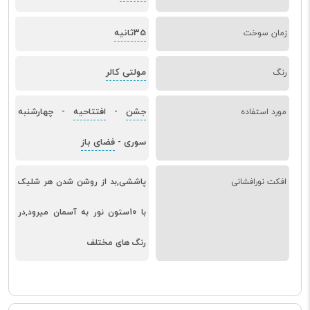
35ثانیه
زمان سوخت
مولتی کالر
رنگ
جشن
افتتاحیه
چهارشنبه
مورد استفاده
-
-
سوری
فضای باز
-
افکت نورافشانی
پاششی,بد از روشن شدن هر شلیک
با 10ستون نور به آسمان میرود,در
رنگ های مختلف