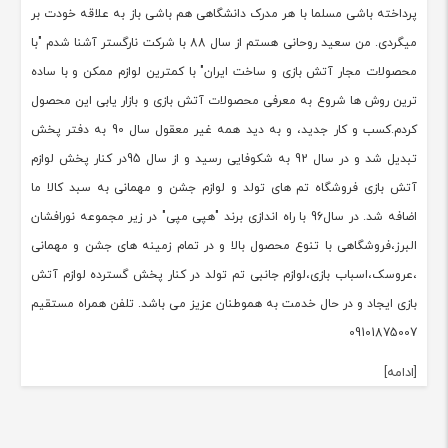
پرداخته باشی مسلما با هر مدرک دانشگاهی هم باشی باز به علاقه خودت بر
میگردی. من سعید روحانی هستم از سال 88 با شرکت نارگستر آشنا شدم "با
محصولات مجار آتش بازی و ساخت ایران" با کمترین لوازم ممکن و با ساده
ترین روش ها شروع به معرفی محصولات آتش بازی و بازار یابی این محصول
کردم.کسب و کار جدید، و به دید همه غیر معقول سال 90 به دفتر پخش
تبدیل شد و در سال 92 به شکوفایی رسید و از سال 95در کنار پخش لوازم
آتش بازی فروشگاه تم های تولد و لوازم جشن و مهمانی به سبد کالا ما
اضافه شد. در سال96 با راه اندازی برند "هپی مپی" در زیر مجموعه نورافشان
البرز،فروشگاهی با تنوع محصول بالا و در تمام زمینه های جشن و مهمانی
،عروسک،اسباب بازی،لوازم جانبی تم تولد در کنار پخش گسترده لوازم آتش
بازی ایجاد و در حال خدمت به هموطنان عزیز می باشد. تلفن همراه مستقیم
09101875007
[ادامه]