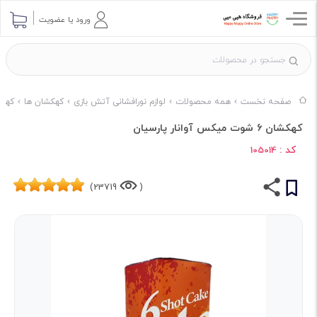
ورود یا عضویت
صفحه نخست
همه محصولات
لوازم نورافشانی آتش بازی
کهکشان ها
کهکش
کهکشان 6 شوت میکس آوانار پارسیان
کد :
105014
23719)
(