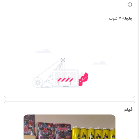
چلچله 7 شوت
فیلم