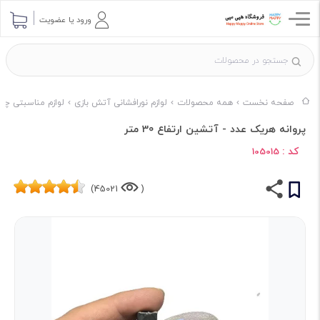
ورود یا عضویت
صفحه نخست
همه محصولات
لوازم نورافشانی آتش بازی
لوازم مناسبتی چه
پروانه هریک عدد - آتشین ارتفاع 30 متر
کد :
105015
45021)
(