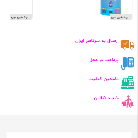
برند هپی مپی
برند هپی مپی
ارسـال به سرتاسر ایران
پرداخت در محل
تضـمین کیفیت
خریــد آنلاین