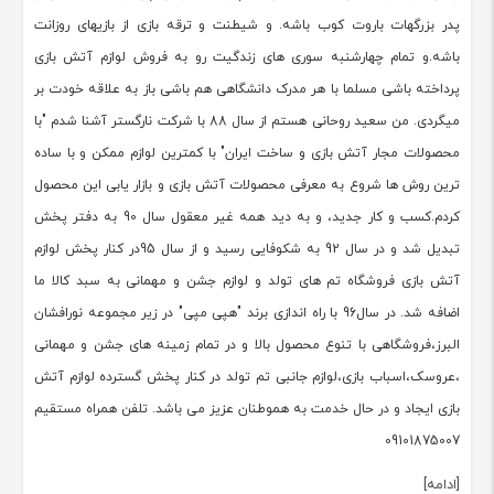
پدر بزرگهات باروت کوب باشه. و شیطنت و ترقه بازی از بازیهای روزانت
باشه.و تمام چهارشنبه سوری های زندگیت رو به فروش لوازم آتش بازی
پرداخته باشی مسلما با هر مدرک دانشگاهی هم باشی باز به علاقه خودت بر
میگردی. من سعید روحانی هستم از سال 88 با شرکت نارگستر آشنا شدم "با
محصولات مجار آتش بازی و ساخت ایران" با کمترین لوازم ممکن و با ساده
ترین روش ها شروع به معرفی محصولات آتش بازی و بازار یابی این محصول
کردم.کسب و کار جدید، و به دید همه غیر معقول سال 90 به دفتر پخش
تبدیل شد و در سال 92 به شکوفایی رسید و از سال 95در کنار پخش لوازم
آتش بازی فروشگاه تم های تولد و لوازم جشن و مهمانی به سبد کالا ما
اضافه شد. در سال96 با راه اندازی برند "هپی مپی" در زیر مجموعه نورافشان
البرز،فروشگاهی با تنوع محصول بالا و در تمام زمینه های جشن و مهمانی
،عروسک،اسباب بازی،لوازم جانبی تم تولد در کنار پخش گسترده لوازم آتش
بازی ایجاد و در حال خدمت به هموطنان عزیز می باشد. تلفن همراه مستقیم
09101875007
[ادامه]