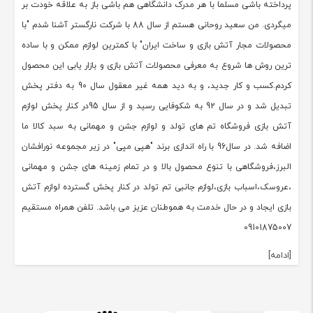
پرداخته باشی مسلما با هر مدرک دانشگاهی هم باشی باز به علاقه خودت بر
میگردی. من سعید روحانی هستم از سال 88 با شرکت نارگستر آشنا شدم "با
محصولات مجار آتش بازی و ساخت ایران" با کمترین لوازم ممکن و با ساده
ترین روش ها شروع به معرفی محصولات آتش بازی و بازار یابی این محصول
کردم.کسب و کار جدید، و به دید همه غیر معقول سال 90 به دفتر پخش
تبدیل شد و در سال 92 به شکوفایی رسید و از سال 95در کنار پخش لوازم
آتش بازی فروشگاه تم های تولد و لوازم جشن و مهمانی به سبد کالا ما
اضافه شد. در سال96 با راه اندازی برند "هپی مپی" در زیر مجموعه نورافشان
البرز،فروشگاهی با تنوع محصول بالا و در تمام زمینه های جشن و مهمانی
،عروسک،اسباب بازی،لوازم جانبی تم تولد در کنار پخش گسترده لوازم آتش
بازی ایجاد و در حال خدمت به هموطنان عزیز می باشد. تلفن همراه مستقیم
09101875007
[ادامه]