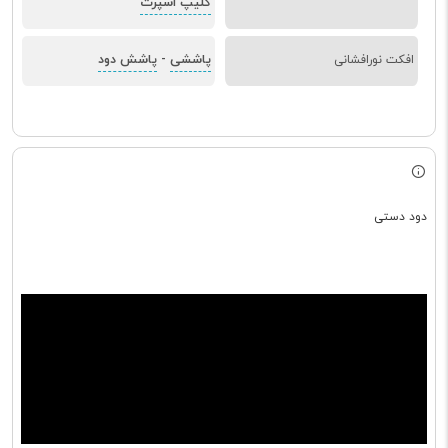
کلیپ اسپرت
پاششی
پاشش دود
افکت نورافشانی
-
دود دستی