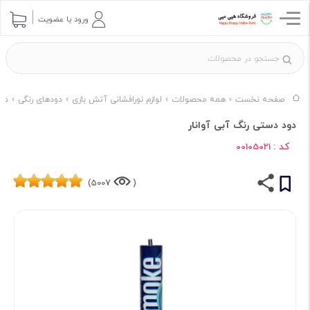
ورود یا عضویت
صفحه نخست
همه محصولات
لوازم نورافشانی آتش بازی
دودهای رنگی
دود
دود دستی رنگ آبی آوانار
کد :
00105021
5007)
(