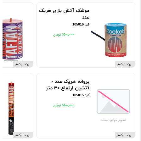
موشک آتش بازی هریک
عدد
کد: 105016
۱۵۰٬۰۰۰
برند نارگستر
برند نارگستر
پروانه هریک عدد -
آتشین ارتفاع 30 متر
کد: 105015
۱۵۰٬۰۰۰
برند نارگستر
برند نارگستر