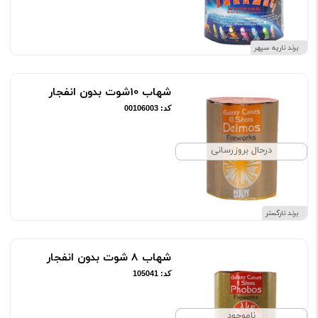
برند ناریه سپهر
شهاب 10شوت بدون انفجار
کد: 00106003
درحال بروزرسانی
برند نارگستر
شهاب 8 شوت بدون انفجار
کد: 105041
ناموجود