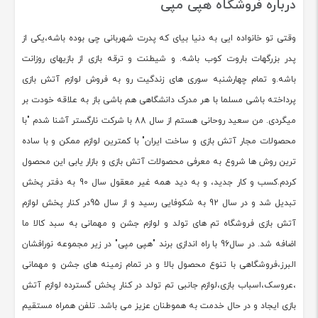
درباره فروشگاه هپی مپی
وقتی تو خانواده ایی به دنیا بیای که پدرت شهربانی چی بوده باشه،یکی از
پدر بزرگهات باروت کوب باشه. و شیطنت و ترقه بازی از بازیهای روزانت
باشه.و تمام چهارشنبه سوری های زندگیت رو به فروش لوازم آتش بازی
پرداخته باشی مسلما با هر مدرک دانشگاهی هم باشی باز به علاقه خودت بر
میگردی. من سعید روحانی هستم از سال 88 با شرکت نارگستر آشنا شدم "با
محصولات مجار آتش بازی و ساخت ایران" با کمترین لوازم ممکن و با ساده
ترین روش ها شروع به معرفی محصولات آتش بازی و بازار یابی این محصول
کردم.کسب و کار جدید، و به دید همه غیر معقول سال 90 به دفتر پخش
تبدیل شد و در سال 92 به شکوفایی رسید و از سال 95در کنار پخش لوازم
آتش بازی فروشگاه تم های تولد و لوازم جشن و مهمانی به سبد کالا ما
اضافه شد. در سال96 با راه اندازی برند "هپی مپی" در زیر مجموعه نورافشان
البرز،فروشگاهی با تنوع محصول بالا و در تمام زمینه های جشن و مهمانی
،عروسک،اسباب بازی،لوازم جانبی تم تولد در کنار پخش گسترده لوازم آتش
بازی ایجاد و در حال خدمت به هموطنان عزیز می باشد. تلفن همراه مستقیم