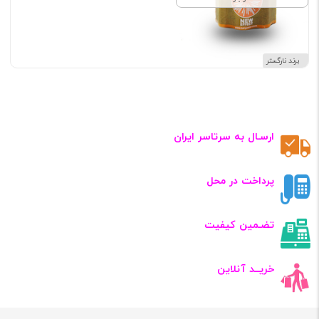
برند نارگستر
ارسـال به سرتاسر ایران
پرداخت در محل
تضـمین کیفیت
خریــد آنلاین