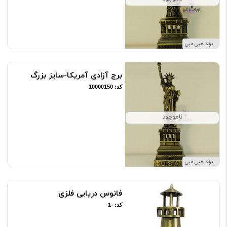
برند هپی مپی
برج آزادی آمریکا-سایز بزرگ
کد: 10000150
ناموجود
برند هپی مپی
فانوس دریایی فلزی
کد: -1