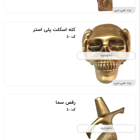
برند هپی مپی
کله اسکلت پلی استر
کد: -1
ناموجود
برند هپی مپی
رقص سما
کد: -1
ناموجود