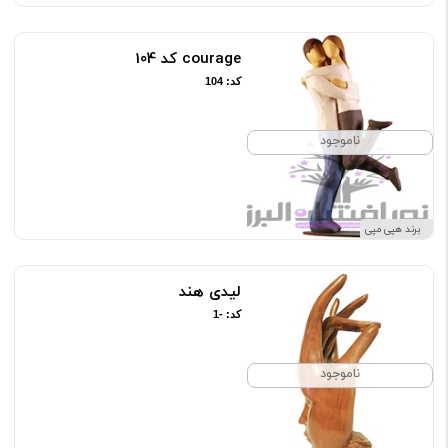
courage کد 104
کد: 104
ناموجود
برند هپی مپی
لیدی هند
کد: -1
ناموجود