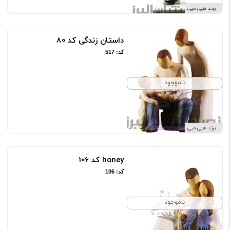
برند هپی مپی
داستان زندگی کد 80
کد: 517
ناموجود
برند هپی مپی
honey کد 106
کد: 106
ناموجود