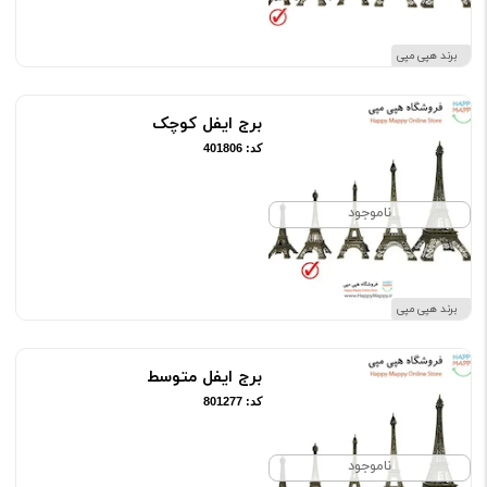
برند هپی مپی
برج ایفل کوچک
کد: 401806
ناموجود
برند هپی مپی
برج ایفل متوسط
کد: 801277
ناموجود