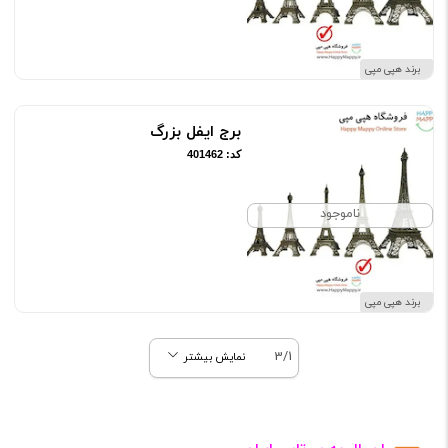
برند هپی مپی
برج ایفل بزرگ
کد: 401462
ناموجود
برند هپی مپی
3/1
نمایش بیشتر