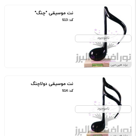
نت موسیقی "چنگ"
کد: 513
ناموجود
برند هپی مپی
نت موسیقی دولاچنگ
کد: 514
ناموجود
برند هپی مپی