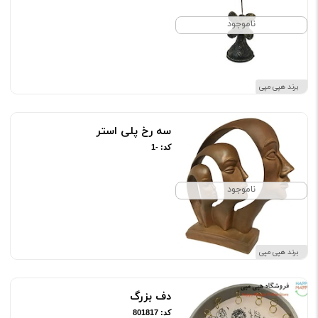
ناموجود
برند هپی مپی
سه رخ پلی استر
کد: -1
ناموجود
برند هپی مپی
دف بزرگ
کد: 801817