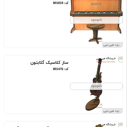
کد: 801819
ناموجود
برند هپی مپی
ساز کلاسیک گلابتون
کد: 801476
ناموجود
برند هپی مپی