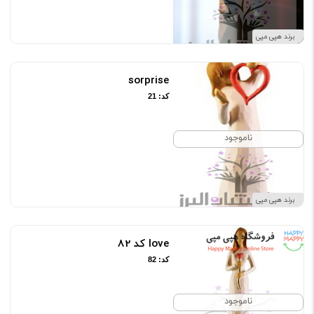
برند هپی مپی
sorprise
کد: 21
ناموجود
برند هپی مپی
love کد 82
کد: 82
ناموجود