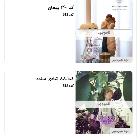
کد 140 پیمان
کد: 511
ناموجود
برند هپی مپی
کد88.1 شادی ساده
کد: 512
ناموجود
برند هپی مپی