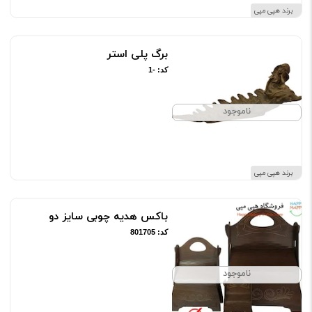
برند هپی مپی
برگ پلی استر
کد: -1
ناموجود
برند هپی مپی
باکس هدیه چوبی سایز دو
کد: 801705
ناموجود