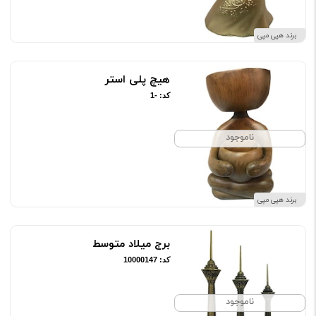
برند هپی مپی
هیچ پلی استر
کد: -1
ناموجود
برند هپی مپی
برج میلاد متوسط
کد: 10000147
ناموجود