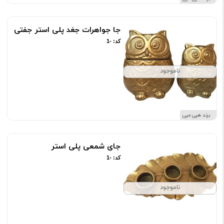
جا جواهرات جغد پلی استر جفتی
کد: -1
ناموجود
برند هپی مپی
جای شمعی پلی استر
کد: -1
ناموجود