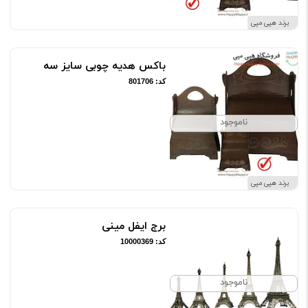
برند هپی مپی
باکس هدیه چوبی سایز سه
کد: 801706
ناموجود
برند هپی مپی
برج ایفل مینی
کد: 10000369
ناموجود