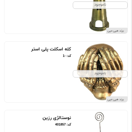
ناموجود
برند هپی مپی
کله اسکلت پلی استر
کد: -1
ناموجود
برند هپی مپی
نوستالژی رزین
کد: 401857