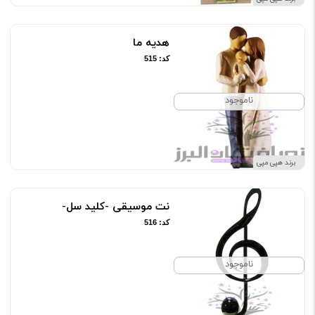
هدیه ما
کد: 515
ناموجود
برند هپی مپی
نت موسیقی -کلید سل-
کد: 516
ناموجود