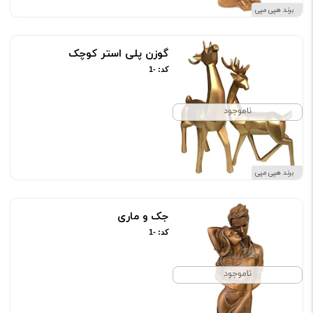
برند هپی مپی
گوزن پلی استر کوچک
کد: -1
ناموجود
برند هپی مپی
جک و ماری
کد: -1
ناموجود