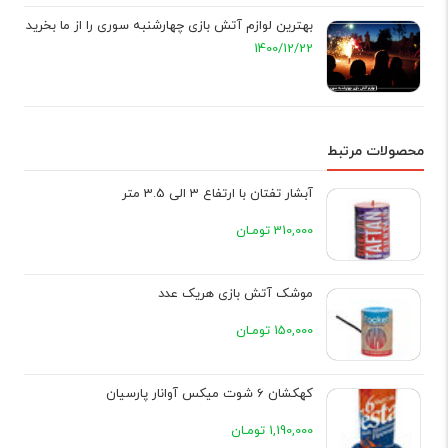
بهترین لوازم آتش بازی چهارشنبه سوری را از ما بخرید
1400/12/22
محصولات مرتبط
آبشار تفتان با ارتفاع 3 الی 3.5 متر
310,000 تومـان
موشک آتش بازی هریک عدد
150,000 تومـان
کهکشان 6 شوت میکس آوانار پارسیان
1,190,000 تومـان