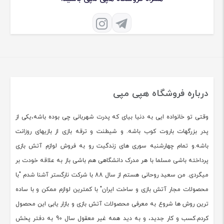
همه چيز درباره تاريخچه آتش بازی؛
روايتي از چين باستان تا جشن های
امروزی
اطلاعات تماس
کرج گلشهر بلوار درختی روبروی بیمه کار آفرین فروشگاه هپی مپی
تلفن:
09101875007
09125630667
همراه فروشگاه هپی مپی باشید!