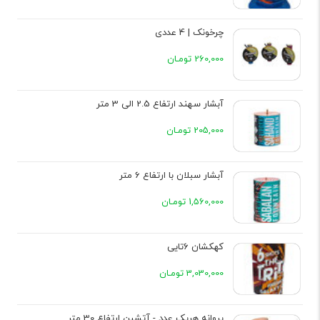
چرخونک | 4 عددی
260,000 تومـان
آبشار سهند ارتفاع 2.5 الی 3 متر
205,000 تومـان
آبشار سبلان با ارتفاع 6 متر
1,560,000 تومـان
کهکشان 6تایی
3,030,000 تومـان
پروانه هریک عدد - آتشین ارتفاع 30 متر