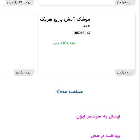
محصول مرتبط
آبشار تفتان با ارتفاع 3
الی 3.5 متر
کد: 105004
۳۱۰٬۰۰۰
برند نارگستر
برند آوانار پارسیان
موشک آتش بازی هریک
عدد
کد: 105016