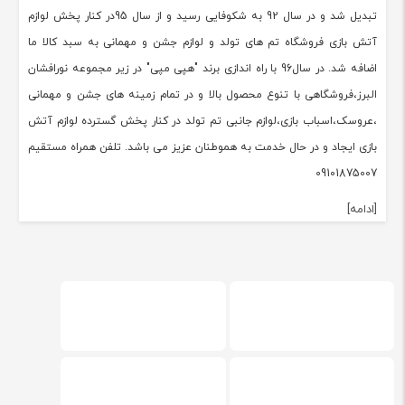
درباره فروشگاه هپی مپی
وقتی تو خانواده ایی به دنیا بیای که پدرت شهربانی چی بوده باشه،یکی از
پدر بزرگهات باروت کوب باشه. و شیطنت و ترقه بازی از بازیهای روزانت
باشه.و تمام چهارشنبه سوری های زندگیت رو به فروش لوازم آتش بازی
پرداخته باشی مسلما با هر مدرک دانشگاهی هم باشی باز به علاقه خودت بر
میگردی. من سعید روحانی هستم از سال 88 با شرکت نارگستر آشنا شدم "با
محصولات مجار آتش بازی و ساخت ایران" با کمترین لوازم ممکن و با ساده
ترین روش ها شروع به معرفی محصولات آتش بازی و بازار یابی این محصول
کردم.کسب و کار جدید، و به دید همه غیر معقول سال 90 به دفتر پخش
تبدیل شد و در سال 92 به شکوفایی رسید و از سال 95در کنار پخش لوازم
آتش بازی فروشگاه تم های تولد و لوازم جشن و مهمانی به سبد کالا ما
اضافه شد. در سال96 با راه اندازی برند "هپی مپی" در زیر مجموعه نورافشان
البرز،فروشگاهی با تنوع محصول بالا و در تمام زمینه های جشن و مهمانی