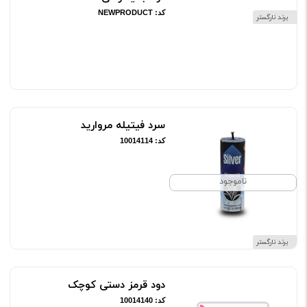
کد: NEWPRODUCT
برند نارگستر
ناموجود
سرد فیتیله مروارید
کد: 10014114
ناموجود
برند نارگستر
دود قرمز دستی کوچک
کد: 10014140