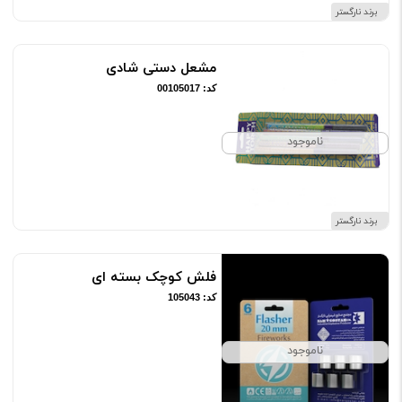
برند نارگستر
مشعل دستی شادی
کد: 00105017
ناموجود
برند نارگستر
فلش کوچک بسته ای
کد: 105043
ناموجود