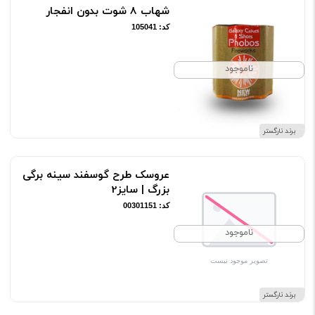
شهاب 8 شوت بدون انفجار
کد: 105041
ناموجود
برند نارگستر
عروسک طرح گوسفند سینه برگی
بزرگ | سایز2
کد: 00301151
ناموجود
برند نارگستر