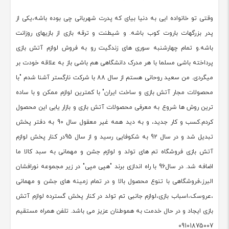
وقتی تو خانواده ایی به دنیا بیای که پدرت شهربانی چی بوده باشه،یکی از
پدر بزرگهات باروت کوب باشه. و شیطنت و ترقه بازی از بازیهای روزانت
باشه.و تمام چهارشنبه سوری های زندگیت رو به فروش لوازم آتش بازی
پرداخته باشی مسلما با هر مدرک دانشگاهی هم باشی باز به علاقه خودت بر
میگردی. من سعید روحانی هستم از سال 88 با شرکت نارگستر آشنا شدم "با
محصولات مجار آتش بازی و ساخت ایران" با کمترین لوازم ممکن و با ساده
ترین روش ها شروع به معرفی محصولات آتش بازی و بازار یابی این محصول
کردم.کسب و کار جدید، و به دید همه غیر معقول سال 90 به دفتر پخش
تبدیل شد و در سال 92 به شکوفایی رسید و از سال 95در کنار پخش لوازم
آتش بازی فروشگاه تم های تولد و لوازم جشن و مهمانی به سبد کالا ما
اضافه شد. در سال96 با راه اندازی برند "هپی مپی" در زیر مجموعه نورافشان
البرز،فروشگاهی با تنوع محصول بالا و در تمام زمینه های جشن و مهمانی
،عروسک،اسباب بازی،لوازم جانبی تم تولد در کنار پخش گسترده لوازم آتش
بازی ایجاد و در حال خدمت به هموطنان عزیز می باشد. تلفن همراه مستقیم
09101875007