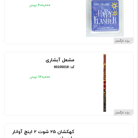
۶۰۰٬۰۰۰
برند نارگستر
مشعل آبشاری
کد: 00105018
۱۲۰٬۰۰۰
برند نارگستر
کهکشان 25 شوت 2 اینچ آوانار