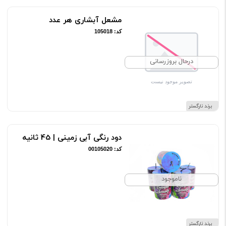
مشعل آبشاری هر عدد
کد: 105018
درحال بروزرسانی
برند نارگستر
دود رنگی آبی زمینی | 45 ثانیه
کد: 00105020
ناموجود
برند نارگستر