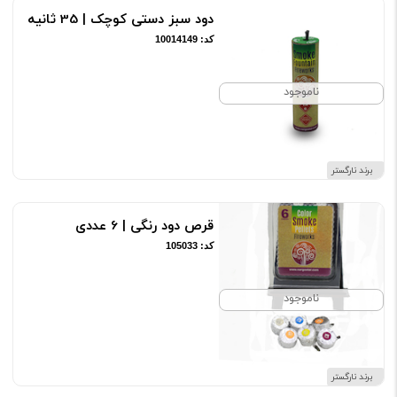
دود سبز دستی کوچک | 35 ثانیه
کد: 10014149
ناموجود
برند نارگستر
قرص دود رنگی | 6 عددی
کد: 105033
ناموجود
برند نارگستر