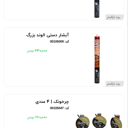
برند نارگستر
آبشار دستی الوند بزرگ
کد: 00105009
۳۴۰٬۰۰۰
برند نارگستر
چرخونک | 4 عددی
کد: 00105047
۲۶۰٬۰۰۰