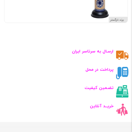
برند نارگستر
ارسـال به سرتاسر ایران
پرداخت در محل
تضـمین کیفیت
خریــد آنلاین