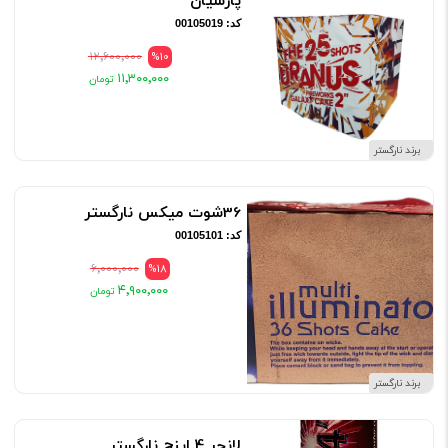
پارسیان
کد: 00105019
۱۲٬۶۰۰٬۰۰۰
%10
۱۱٬۳۰۰٬۰۰۰
برند نارگستر
36شوت میکس نارگستر
کد: 00105101
۶٬۰۰۰٬۰۰۰
%18
۴٬۹۰۰٬۰۰۰
برند نارگستر
لانچر 4 اینچ نارگستر