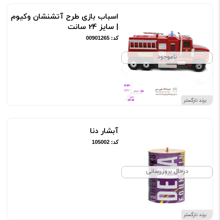
اسباب بازی طرح آتشنشان وکیوم
| سایز 24 سانت
کد: 00901265
ناموجود
برند نارگستر
آبشار دنا
کد: 105002
درحال بروزرسانی
برند نارگستر