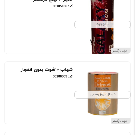
کد: 00105106
ناموجود
برند نارگستر
شهاب 10شوت بدون انفجار
کد: 00106003
درحال بروزرسانی
برند نارگستر