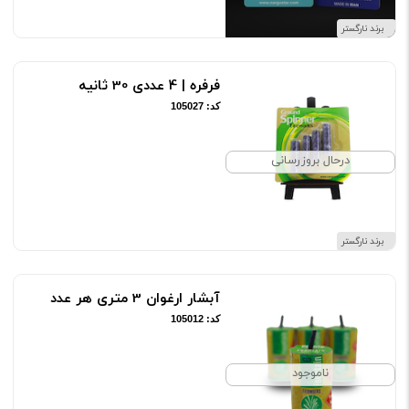
برند نارگستر
فرفره | 4 عددی 30 ثانیه
کد: 105027
درحال بروزرسانی
برند نارگستر
آبشار ارغوان 3 متری هر عدد
کد: 105012
ناموجود