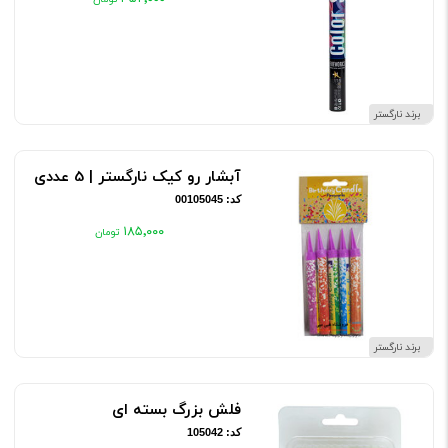
برند نارگستر
آبشار رو کیک نارگستر | 5 عددی
کد: 00105045
۱۸۵٬۰۰۰
برند نارگستر
فلش بزرگ بسته ای
کد: 105042