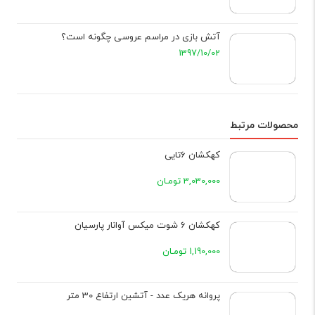
آتش بازی در مراسم عروسی چگونه است؟
1397/10/02
محصولات مرتبط
کهکشان 6تایی
3,030,000 تومـان
کهکشان 6 شوت میکس آوانار پارسیان
1,190,000 تومـان
پروانه هریک عدد - آتشین ارتفاع 30 متر