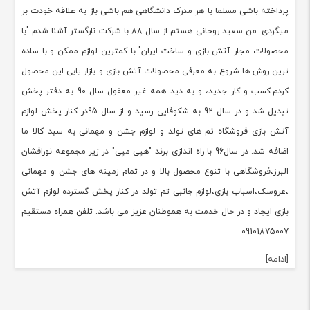
پرداخته باشی مسلما با هر مدرک دانشگاهی هم باشی باز به علاقه خودت بر
میگردی. من سعید روحانی هستم از سال 88 با شرکت نارگستر آشنا شدم "با
محصولات مجار آتش بازی و ساخت ایران" با کمترین لوازم ممکن و با ساده
ترین روش ها شروع به معرفی محصولات آتش بازی و بازار یابی این محصول
کردم.کسب و کار جدید، و به دید همه غیر معقول سال 90 به دفتر پخش
تبدیل شد و در سال 92 به شکوفایی رسید و از سال 95در کنار پخش لوازم
آتش بازی فروشگاه تم های تولد و لوازم جشن و مهمانی به سبد کالا ما
اضافه شد. در سال96 با راه اندازی برند "هپی مپی" در زیر مجموعه نورافشان
البرز،فروشگاهی با تنوع محصول بالا و در تمام زمینه های جشن و مهمانی
،عروسک،اسباب بازی،لوازم جانبی تم تولد در کنار پخش گسترده لوازم آتش
بازی ایجاد و در حال خدمت به هموطنان عزیز می باشد. تلفن همراه مستقیم
09101875007
[ادامه]