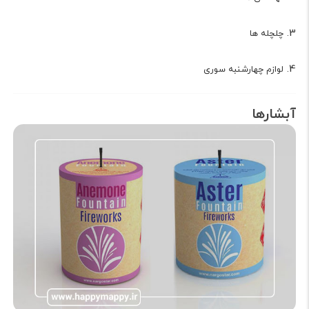
3.
چلچله ها
4.
لوازم چهارشنبه سوری
آبشارها