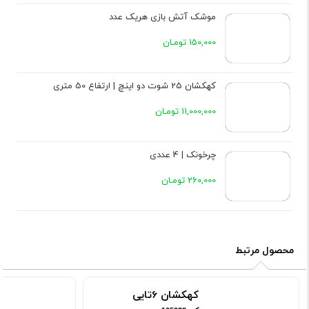
موشک آتش بازی هریک عدد
150,000 تومـان
کهکشان 25 شوت دو اینچ | ارتفاع 50 متری
11,000,000 تومـان
چرخونک | 4 عددی
260,000 تومـان
محصول مرتبط
کهکشان 6تایی