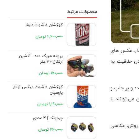
محصولات مرتبط
کهکشان 8 شوت دیونا
2,600,000 تومـان
ذار، عکس های
پروانه هریک عدد - آتشین
دن خلاقیت به
ارتفاع 30 متر
150,000 تومـان
کهکشان 6 شوت میکس آوانار
ه و پر جنب و
پارسیان
 می توانند با
1,190,000 تومـان
چرخونک | 4 عددی
ین روش، عکاسی
260,000 تومـان