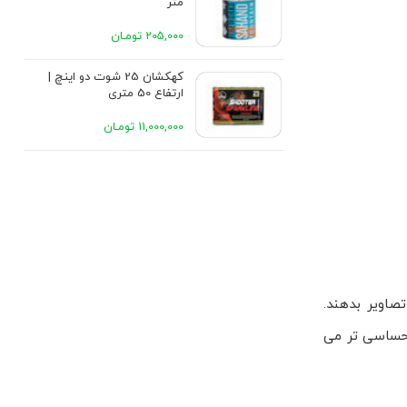
متر
205,000 تومـان
کهکشان 25 شوت دو اینچ |
ارتفاع 50 متری
11,000,000 تومـان
صاویر بدهند.
احساسی تر می