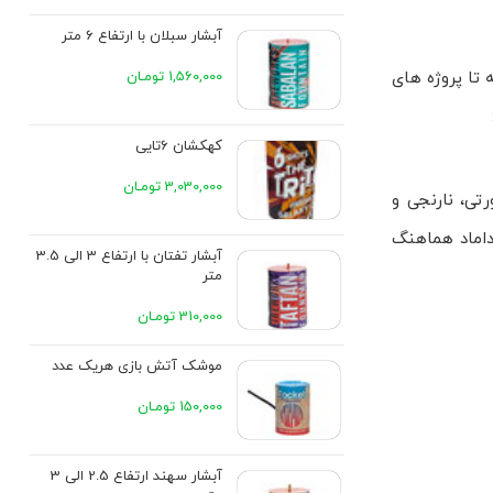
آبشار سبلان با ارتفاع 6 متر
1,560,000 تومـان
تا پروژه های
کهکشان 6تایی
3,030,000 تومـان
تی، نارنجی و
داماد هماهنگ
آبشار تفتان با ارتفاع 3 الی 3.5
متر
310,000 تومـان
موشک آتش بازی هریک عدد
150,000 تومـان
آبشار سهند ارتفاع 2.5 الی 3