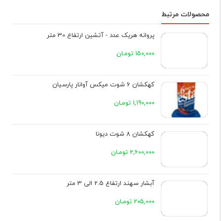
محصولات مرتبط
پروانه هریک عدد - آتشین ارتفاع 30 متر
150,000 تومـان
کهکشان 6 شوت میکس آوانار پارسیان
1,190,000 تومـان
کهکشان 8 شوت دیونا
2,600,000 تومـان
آبشار سهند ارتفاع 2.5 الی 3 متر
205,000 تومـان