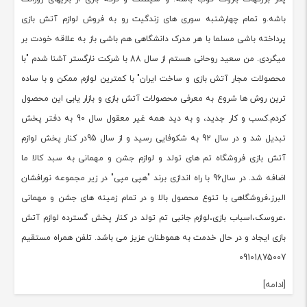
باشه.و تمام چهارشنبه سوری های زندگیت رو به فروش لوازم آتش بازی
پرداخته باشی مسلما با هر مدرک دانشگاهی هم باشی باز به علاقه خودت بر
میگردی. من سعید روحانی هستم از سال 88 با شرکت نارگستر آشنا شدم "با
محصولات مجار آتش بازی و ساخت ایران" با کمترین لوازم ممکن و با ساده
ترین روش ها شروع به معرفی محصولات آتش بازی و بازار یابی این محصول
کردم.کسب و کار جدید، و به دید همه غیر معقول سال 90 به دفتر پخش
تبدیل شد و در سال 92 به شکوفایی رسید و از سال 95در کنار پخش لوازم
آتش بازی فروشگاه تم های تولد و لوازم جشن و مهمانی به سبد کالا ما
اضافه شد. در سال96 با راه اندازی برند "هپی مپی" در زیر مجموعه نورافشان
البرز،فروشگاهی با تنوع محصول بالا و در تمام زمینه های جشن و مهمانی
،عروسک،اسباب بازی،لوازم جانبی تم تولد در کنار پخش گسترده لوازم آتش
بازی ایجاد و در حال خدمت به هموطنان عزیز می باشد. تلفن همراه مستقیم
09101875007
[ادامه]