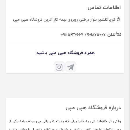
اطلاعات تماس
کرج گلشهر بلوار درختی روبروی بیمه کار آفرین فروشگاه هپی مپی
تلفن:
09101875007
09125630667
همراه فروشگاه هپی مپی باشید!
درباره فروشگاه هپی مپی
وقتی تو خانواده ایی به دنیا بیای که پدرت شهربانی چی بوده باشه،یکی از
پدر بزرگهات باروت کوب باشه. و شیطنت و ترقه بازی از بازیهای روزانت