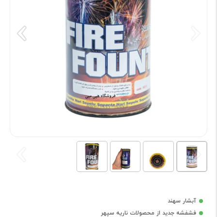
آبشار سهند
فشفشه جدید از محصولات ناریه سپهر