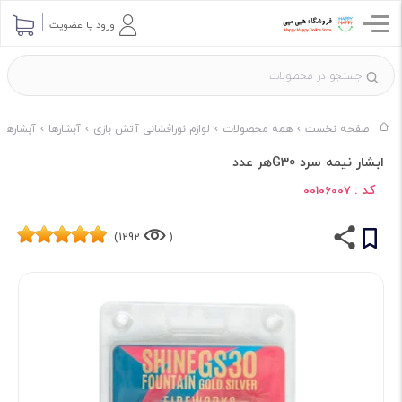
ورود یا عضویت
صفحه نخست
همه محصولات
لوازم نورافشانی آتش بازی
آبشارها
آبشارها ب
ابشار نیمه سرد G30هر عدد
کد :
00106007
1292)
(