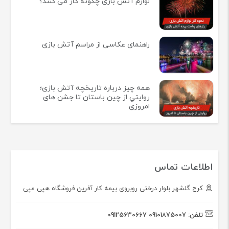
لوازم آتش بازی چگونه کار می کنند؟
راهنمای عکاسی از مراسم آتش بازی
همه چيز درباره تاريخچه آتش بازی؛
روايتي از چين باستان تا جشن های
امروزی
اطلاعات تماس
کرج گلشهر بلوار درختی روبروی بیمه کار آفرین فروشگاه هپی مپی
تلفن:
09101875007
09125630667