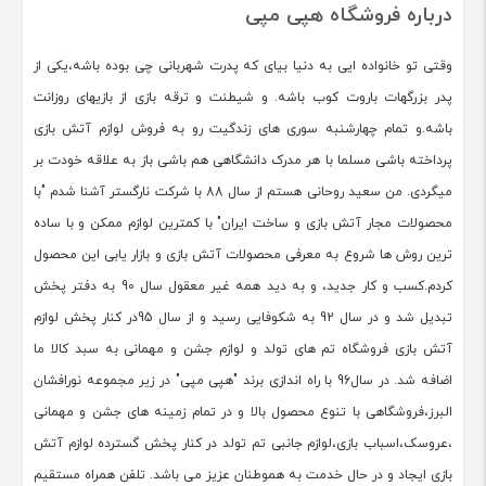
درباره فروشگاه هپی مپی
وقتی تو خانواده ایی به دنیا بیای که پدرت شهربانی چی بوده باشه،یکی از
پدر بزرگهات باروت کوب باشه. و شیطنت و ترقه بازی از بازیهای روزانت
باشه.و تمام چهارشنبه سوری های زندگیت رو به فروش لوازم آتش بازی
پرداخته باشی مسلما با هر مدرک دانشگاهی هم باشی باز به علاقه خودت بر
میگردی. من سعید روحانی هستم از سال 88 با شرکت نارگستر آشنا شدم "با
محصولات مجار آتش بازی و ساخت ایران" با کمترین لوازم ممکن و با ساده
ترین روش ها شروع به معرفی محصولات آتش بازی و بازار یابی این محصول
کردم.کسب و کار جدید، و به دید همه غیر معقول سال 90 به دفتر پخش
تبدیل شد و در سال 92 به شکوفایی رسید و از سال 95در کنار پخش لوازم
آتش بازی فروشگاه تم های تولد و لوازم جشن و مهمانی به سبد کالا ما
اضافه شد. در سال96 با راه اندازی برند "هپی مپی" در زیر مجموعه نورافشان
البرز،فروشگاهی با تنوع محصول بالا و در تمام زمینه های جشن و مهمانی
،عروسک،اسباب بازی،لوازم جانبی تم تولد در کنار پخش گسترده لوازم آتش
بازی ایجاد و در حال خدمت به هموطنان عزیز می باشد. تلفن همراه مستقیم