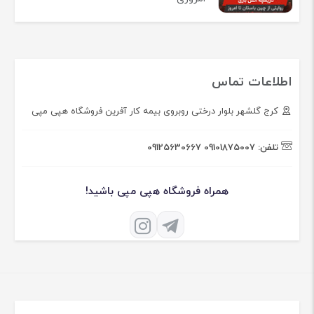
اطلاعات تماس
کرج گلشهر بلوار درختی روبروی بیمه کار آفرین فروشگاه هپی مپی
تلفن:
09101875007
09125630667
همراه فروشگاه هپی مپی باشید!