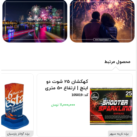
محصول مرتبط
کهکشان 25 شوت دو
اینچ | ارتفاع 50 متری
کد: 105019
۱۱٬۰۰۰٬۰۰۰
برند ناریه سپهر
برند آوانار پارسیان