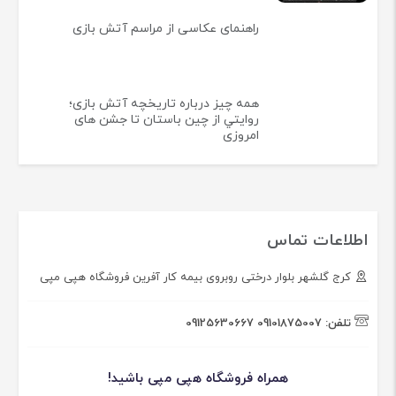
راهنمای عکاسی از مراسم آتش بازی
همه چيز درباره تاريخچه آتش بازی؛
روايتي از چين باستان تا جشن های
امروزی
اطلاعات تماس
کرج گلشهر بلوار درختی روبروی بیمه کار آفرین فروشگاه هپی مپی
تلفن:
09101875007
09125630667
همراه فروشگاه هپی مپی باشید!