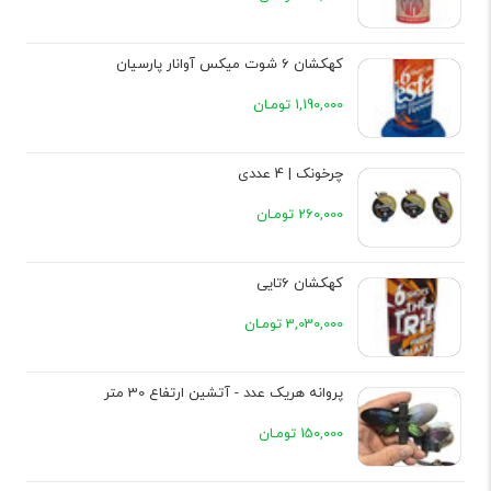
کهکشان 6 شوت میکس آوانار پارسیان
1,190,000 تومـان
چرخونک | 4 عددی
260,000 تومـان
کهکشان 6تایی
3,030,000 تومـان
پروانه هریک عدد - آتشین ارتفاع 30 متر
150,000 تومـان