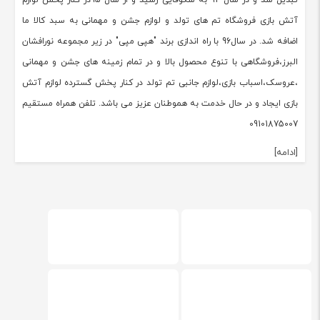
تبدیل شد و در سال 92 به شکوفایی رسید و از سال 95در کنار پخش لوازم
آتش بازی فروشگاه تم های تولد و لوازم جشن و مهمانی به سبد کالا ما
اضافه شد. در سال96 با راه اندازی برند "هپی مپی" در زیر مجموعه نورافشان
البرز،فروشگاهی با تنوع محصول بالا و در تمام زمینه های جشن و مهمانی
،عروسک،اسباب بازی،لوازم جانبی تم تولد در کنار پخش گسترده لوازم آتش
بازی ایجاد و در حال خدمت به هموطنان عزیز می باشد. تلفن همراه مستقیم
09101875007
[ادامه]