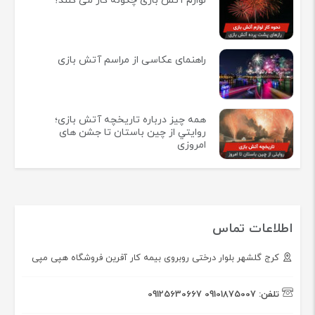
لوازم آتش بازی چگونه کار می کنند؟
راهنمای عکاسی از مراسم آتش بازی
همه چيز درباره تاريخچه آتش بازی؛
روايتي از چين باستان تا جشن های
امروزی
اطلاعات تماس
کرج گلشهر بلوار درختی روبروی بیمه کار آفرین فروشگاه هپی مپی
تلفن:
09101875007
09125630667