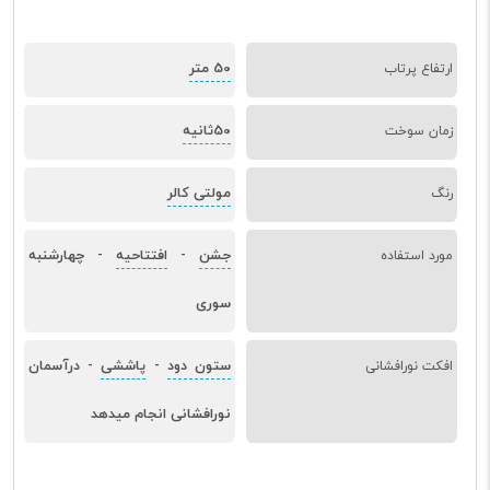
50 متر
ارتفاع پرتاب
50ثانیه
زمان سوخت
مولتی کالر
رنگ
جشن
افتتاحیه
چهارشنبه
مورد استفاده
-
-
سوری
ستون دود
پاششی
درآسمان
افکت نورافشانی
-
-
نورافشانی انجام میدهد