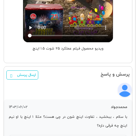
ویدیو محصول فیلم عملکرد ۲۵ شوت ۱.۵ اینچ
پرسش و پاسخ
ارسال پرسش
محمدجواد
1403/06/02
با سلام ، ببخشید ، تفاوت اینچ شون در چی هست؟ مثلا ۱ اینچ با ۱و نیم
اینچ چه فرقی داره؟