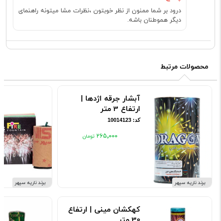
درود بر شما ممنون از نظر خوبتون ،نظرات مشا میتونه راهنمای
دیگر هموطنان باشه.
محصولات مرتبط
آبشار جرقه اژدها |
ارتفاع 3 متر
کد: 10014123
۲۶۵٬۰۰۰
برند ناریه سپهر
برند ناریه سپهر
کهکشان مینی | ارتفاع
30 متر