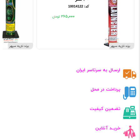
کد: 10014122
۲۶۵٬۰۰۰
برند ناریه سپهر
برند ناریه سپهر
ارسـال به سرتاسر ایران
پرداخت در محل
تضـمین کیفیت
خریــد آنلاین