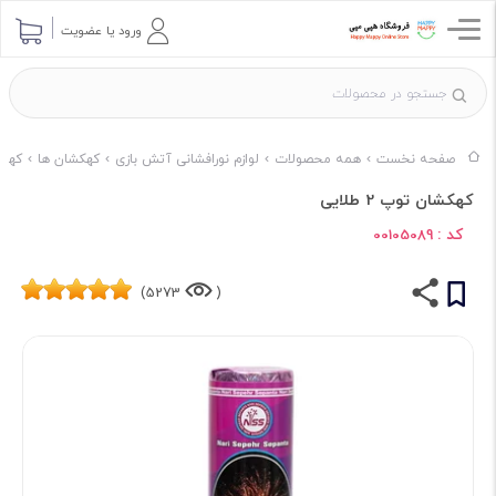
ورود یا عضویت
صفحه نخست
همه محصولات
لوازم نورافشانی آتش بازی
کهکشان ها
کهکش
کهکشان توپ 2 طلایی
کد :
00105089
5273)
(