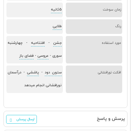
5ثانیه
زمان سوخت
طلایی
رنگ
جشن
افتتاحیه
چهارشنبه
مورد استفاده
-
-
سوری
عروسی
فضای باز
-
-
ستون دود
پاششی
درآسمان
افکت نورافشانی
-
-
نورافشانی انجام میدهد
پرسش و پاسخ
ارسال پرسش