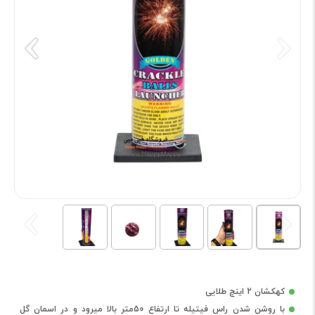
کهکشان 2 اینچ طلایی
با روشن شدن راس فیتیله تا ارتفاع 50متر بالا میرود و در اسمان گل