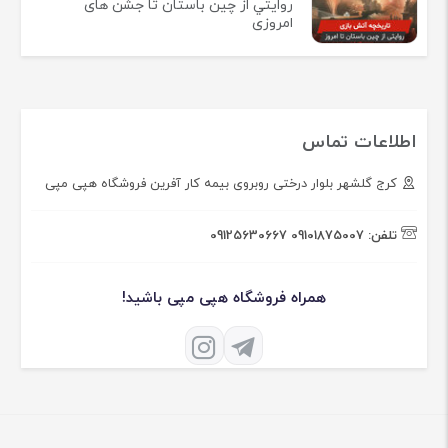
روايتي از چين باستان تا جشن های
امروزی
اطلاعات تماس
کرج گلشهر بلوار درختی روبروی بیمه کار آفرین فروشگاه هپی مپی
تلفن:
09101875007
09125630667
همراه فروشگاه هپی مپی باشید!