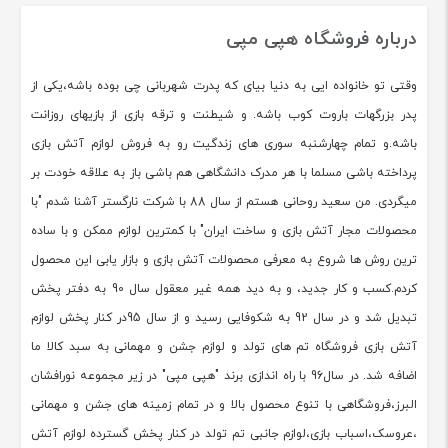
درباره فروشگاه هپی مپی
وقتی تو خانواده ایی به دنیا بیای که پدرت شهربانی چی بوده باشه،یکی از
پدر بزرگهات باروت کوب باشه. و شیطنت و ترقه بازی از بازیهای روزانت
باشه.و تمام چهارشنبه سوری های زندگیت رو به فروش لوازم آتش بازی
پرداخته باشی مسلما با هر مدرک دانشگاهی هم باشی باز به علاقه خودت بر
میگردی. من سعید روحانی هستم از سال 88 با شرکت نارگستر آشنا شدم "با
محصولات مجار آتش بازی و ساخت ایران" با کمترین لوازم ممکن و با ساده
ترین روش ها شروع به معرفی محصولات آتش بازی و بازار یابی این محصول
کردم.کسب و کار جدید، و به دید همه غیر معقول سال 90 به دفتر پخش
تبدیل شد و در سال 92 به شکوفایی رسید و از سال 95در کنار پخش لوازم
آتش بازی فروشگاه تم های تولد و لوازم جشن و مهمانی به سبد کالا ما
اضافه شد. در سال96 با راه اندازی برند "هپی مپی" در زیر مجموعه نورافشان
البرز،فروشگاهی با تنوع محصول بالا و در تمام زمینه های جشن و مهمانی
،عروسک،اسباب بازی،لوازم جانبی تم تولد در کنار پخش گسترده لوازم آتش