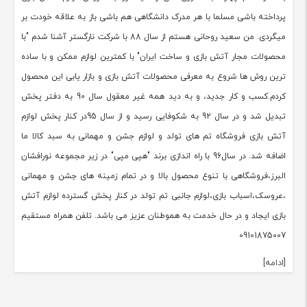
پرداخته باشی مسلما با هر مدرک دانشگاهی هم باشی باز به علاقه خودت بر
میگردی. من سعید روحانی هستم از سال 88 با شرکت نارگستر آشنا شدم "با
محصولات مجار آتش بازی و ساخت ایران" با کمترین لوازم ممکن و با ساده
ترین روش ها شروع به معرفی محصولات آتش بازی و بازار یابی این محصول
کردم.کسب و کار جدید، و به دید همه غیر معقول سال 90 به دفتر پخش
تبدیل شد و در سال 92 به شکوفایی رسید و از سال 95در کنار پخش لوازم
آتش بازی فروشگاه تم های تولد و لوازم جشن و مهمانی به سبد کالا ما
اضافه شد. در سال96 با راه اندازی برند "هپی مپی" در زیر مجموعه نورافشان
البرز،فروشگاهی با تنوع محصول بالا و در تمام زمینه های جشن و مهمانی
،عروسک،اسباب بازی،لوازم جانبی تم تولد در کنار پخش گسترده لوازم آتش
بازی ایجاد و در حال خدمت به هموطنان عزیز می باشد. تلفن همراه مستقیم
09101875007
[ادامه]