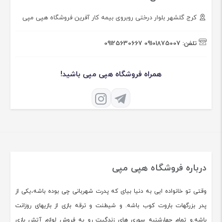
کرج گلشهر بلوار درختی روبروی بیمه کار آفرین فروشگاه هپی مپی
تلفن:
09101875007
09125630667
همراه فروشگاه هپی مپی باشید!
درباره فروشگاه هپی مپی
وقتی تو خانواده ایی به دنیا بیای که پدرت شهربانی چی بوده باشه،یکی از
پدر بزرگهات باروت کوب باشه. و شیطنت و ترقه بازی از بازیهای روزانت
باشه.و تمام چهارشنبه سوری های زندگیت رو به فروش لوازم آتش بازی