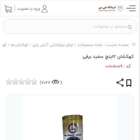
ورود یا عضویت
صفحه نخست
همه محصولات
لوازم نورافشانی آتش بازی
کهکشان ها
کهکش
کهکشان 2اینچ سفید برفی
کد :
00105089
7027)
(