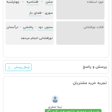
جشن
افتتاحیه
چهارشنبه
مورد استفاده
-
-
سوری
فضای باز
-
ستون دود
پاششی
درآسمان
افکت نورافشانی
-
-
نورافشانی انجام میدهد
پرسش و پاسخ
ارسال پرسش
تجربه خرید مشتریان
نیما صفری
خرید این محصول را توصیه می‌کنم