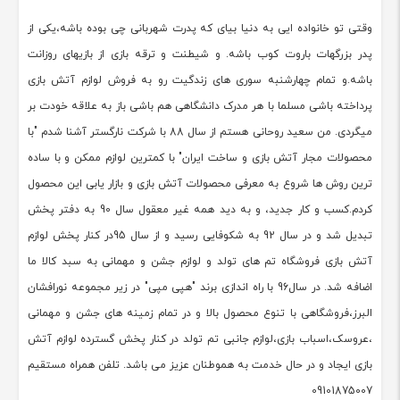
وقتی تو خانواده ایی به دنیا بیای که پدرت شهربانی چی بوده باشه،یکی از
پدر بزرگهات باروت کوب باشه. و شیطنت و ترقه بازی از بازیهای روزانت
باشه.و تمام چهارشنبه سوری های زندگیت رو به فروش لوازم آتش بازی
پرداخته باشی مسلما با هر مدرک دانشگاهی هم باشی باز به علاقه خودت بر
میگردی. من سعید روحانی هستم از سال 88 با شرکت نارگستر آشنا شدم "با
محصولات مجار آتش بازی و ساخت ایران" با کمترین لوازم ممکن و با ساده
ترین روش ها شروع به معرفی محصولات آتش بازی و بازار یابی این محصول
کردم.کسب و کار جدید، و به دید همه غیر معقول سال 90 به دفتر پخش
تبدیل شد و در سال 92 به شکوفایی رسید و از سال 95در کنار پخش لوازم
آتش بازی فروشگاه تم های تولد و لوازم جشن و مهمانی به سبد کالا ما
اضافه شد. در سال96 با راه اندازی برند "هپی مپی" در زیر مجموعه نورافشان
البرز،فروشگاهی با تنوع محصول بالا و در تمام زمینه های جشن و مهمانی
،عروسک،اسباب بازی،لوازم جانبی تم تولد در کنار پخش گسترده لوازم آتش
بازی ایجاد و در حال خدمت به هموطنان عزیز می باشد. تلفن همراه مستقیم
09101875007