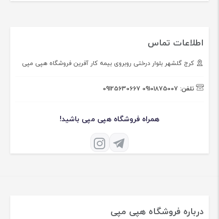
اطلاعات تماس
کرج گلشهر بلوار درختی روبروی بیمه کار آفرین فروشگاه هپی مپی
تلفن:
09101875007
09125630667
همراه فروشگاه هپی مپی باشید!
درباره فروشگاه هپی مپی