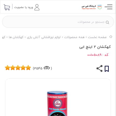
ورود یا عضویت
صفحه نخست
همه محصولات
لوازم نورافشانی آتش بازی
کهکشان ها
کهکش
کهکشان 2 اینچ ابی
کد :
00105089
3545)
(