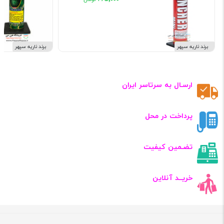
برند ناریه سپهر
برند ناریه سپهر
ارسـال به سرتاسر ایران
پرداخت در محل
تضـمین کیفیت
خریــد آنلاین