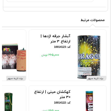
محصولات مرتبط
آبشار جرقه اژدها |
ارتفاع 3 متر
کد: 10014123
۲۶۵٬۰۰۰
برند ناریه سپهر
برند ناریه سپهر
کهکشان مینی | ارتفاع
30 متر
کد: 10014122
۲۶۵٬۰۰۰