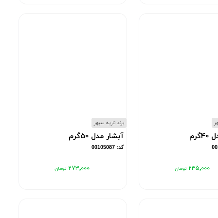
هر
برند ناریه سپهر
4گرم
آبشار مدل 50گرم
کد: 00105087
۲۷۳٬۰۰۰
۲۳۵٬۰۰۰