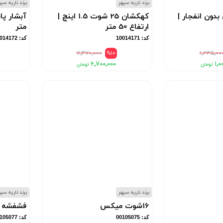
برند ناریه سپهر
برند ناریه سپ
بدون انفجار |
کهکشان 25 شوت 1.5 اینچ |
ارتفاع 50 متر
متر
کد: 10014171
کد: 10014172
۷٬۴۷۰٬۰۰۰
%10
۱٬۲۳۵٬۰۰
۶٬۷۰۰٬۰۰۰
۱٬۰
برند ناریه سپهر
برند ناریه سپ
16شوت میکس
فشفشه قل
کد: 00105075
کد: 00105077