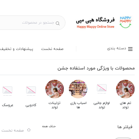
دسته بندی
صفحه نخست
پیشنهادات و تخفیف 
محصولات با ویژگی مورد استفاده جشن
تم های
لوازم جانبی
اسباب بازی
تزئینات
کادویی
عروسک
تولد
تولد
ها
تولد
فیلتر ها
حذف همه
صفحه نخست س