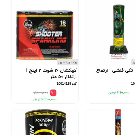
هر
برند ناریه سپهر
تکی فلشی | ارتفاع
کهکشان 16 شوت 2 اینچ |
ارتفاع 50 متر
کد: 10014129
۴۹۰٬۰۰۰
۷٬۰۰۰٬۰۰۰
%11
۶٬۲۰۰٬۰۰۰