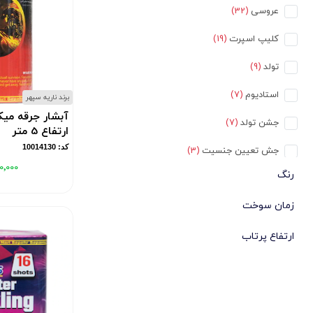
عروسی
(32)
کلیپ اسپرت
(19)
تولد
(9)
استادیوم
(7)
برند ناریه سپهر
جشن تولد
(7)
ارتفاع 5 متر
کد: 10014130
جش تعیین جنسیت
(3)
۰٬۰۰۰
رنگ
روی کیک تولد
(3)
زمان سوخت
روی کیک عروسی
(3)
فضای بسته
(3)
ارتفاع پرتاب