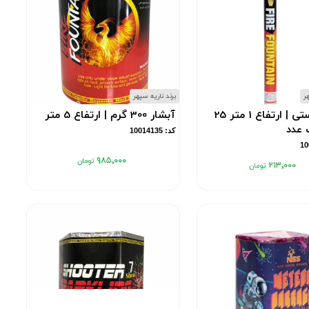
هر
برند ناریه سپهر
آبشار دستی | ارتفاع 1 متر 25
آبشار 300 گرم | ارتفاع 5 متر
 عدد
کد: 10014135
۹۸۵٬۰۰۰
۲۱۳٬۰۰۰