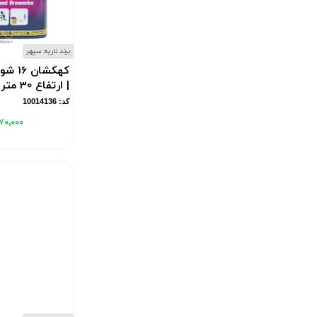
برند ناریه سپهر
| ارتفاع 30 متر
کد: 10014136
۷۰٬۰۰۰