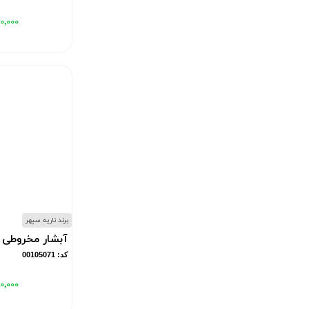
۰٬۰۰۰
برند ناریه سپهر
آبشار مخروطی
کد: 00105071
۰٬۰۰۰