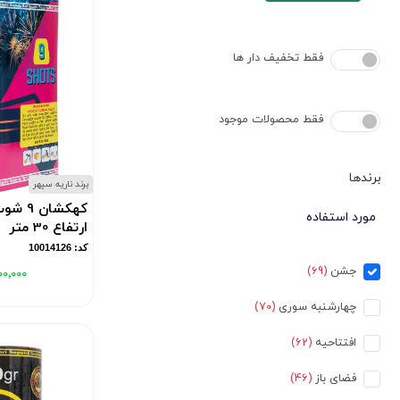
فقط تخفیف دار ها
فقط محصولات موجود
برندها
برند ناریه سپهر
مورد استفاده
ارتفاع 30 متر
کد: 10014126
جشن
(69)
۰۰٬۰۰۰
چهارشنبه سوری
(70)
افتتاحیه
(62)
فضای باز
(46)