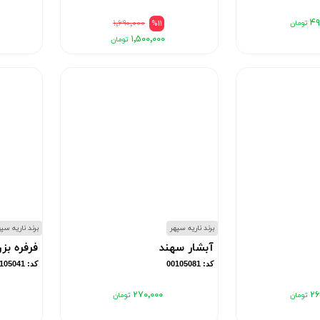
۴۹
۱٬۶۹۰٬۰۰۰
%11
۱٬۵۰۰٬۰۰۰
برند ناریه سپهر
برند ناریه سپ
آبشار سهند
فرفره بز
کد: 00105081
کد: 00105041
۲۷۰٬۰۰۰
۲۶