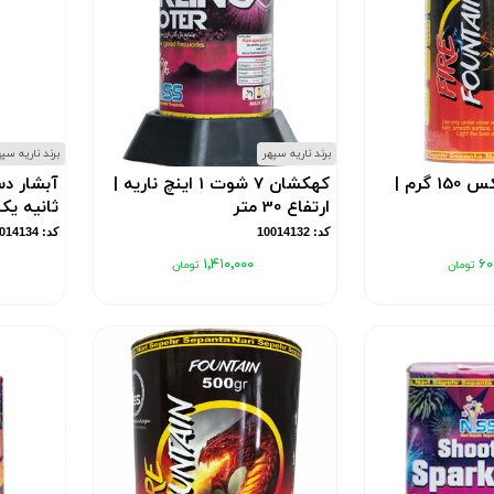
برند ناریه سپهر
برند ناریه سپ
آبشار جرقه میکس 150 گرم |
کهکشان 7 شوت 1 اینچ ناریه |
ارتفاع 30 متر
ثانیه یک
کد: 10014132
کد: 10014134
۱٬۴۱۰٬۰۰۰
۶۰