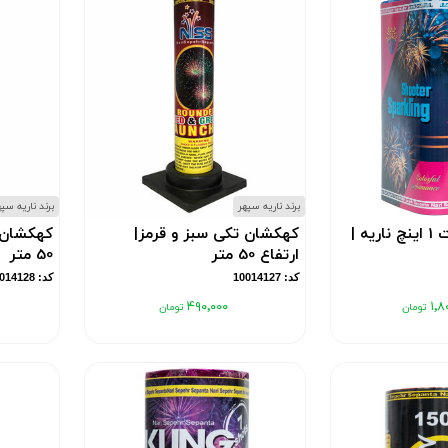
برند ناریه سپهر
برند ناریه سپ
کهکشان 9 شوت 1 اینچ ناریه |
کهکشان تکی سبز و قرمز|
کهکشان 
ارتفاع 50 متر
50 متر
کد: 10014127
کد: 10014128
۴۹۰٬۰۰۰
۱٬۸