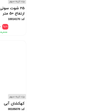
برند ناریه سپهر
25 شوت سوتی 
ارتفاع 50 متر
کد: 10014170
۰
%19
۰۰٬۰۰۰
برند ناریه سپهر
کهکشان آبی
کد: 00105078