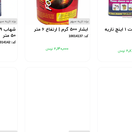
برند ناریه سپهر
برند ناریه سپ
کهکشان 16 شوت 1 اینچ ناریه
ابشار 500 گرم | ارتفاع 6 متر
50 متر
کد: 10014137
کد: 10014142
۲٬۱۴۰٬۰۰۰
۲٬۸