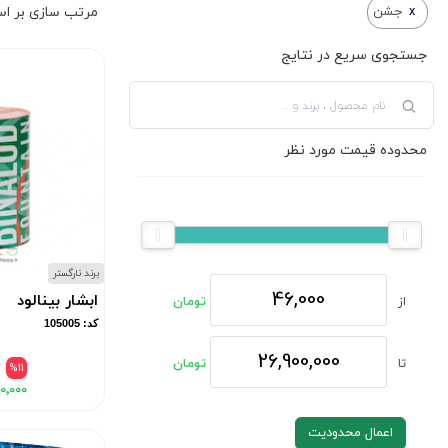
x
جشن
جستجوی سریع در نتایج
محدوده قیمت مورد نظر
برند نارگستر
ابشار بینالود
از
تومان
کد: 105005
تا
تومان
۰
%11
۰٬۰۰۰
اعمال محدودیت