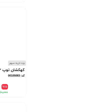
برند ناریه سپهر
کهکشان توپ 3 اینچ
کد: 00105083
۰
%15
۵۰٬۰۰۰