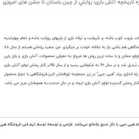
ه تاريخچه آتش بازی؛ روايتي از چين باستان تا جشن های امروزی
ات باروت کوب باشه. و شیطنت و ترقه بازی از بازیهای روزانت باشه.و تمام چهارشنبه
سوری های زندگیت رو به فروش لوازم آتش بازی پرداخته باشی مسلما با هر مدرک دانشگاهی هم باشی باز به علاقه خودت بر میگردی. من سعید روحانی هستم از سال 88
وازم ممکن و با ساده ترین روش ها شروع به معرفی محصولات آتش بازی و بازار یابی
این محصول کردم.کسب و کار جدید، و به دید همه غیر معقول سال 90 به دفتر پخش تبدیل شد و در سال 92 به شکوفایی رسید و از سال 95در کنار پخش لوازم آتش بازی
اه تم های تولد و لوازم جشن و مهمانی به سبد کالا ما اضافه شد. در سال96 با راه اندازی برند "هپی مپی" در زیر مجموعه نورافشان البرز،فروشگاهی با تنوع محصول
ر کنار پخش گسترده لوازم آتش بازی ایجاد و در حال خدمت به هموطنان عزیز می باشد.
اه هپی مپی با ذکر منبع بلامانع می‌باشد. طراحی و توسعه توسط تیم فنی فروشگاه هپی