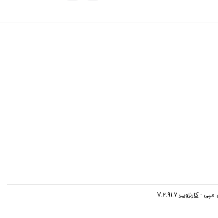
کارناوب
 مپی -
V.2.91.7