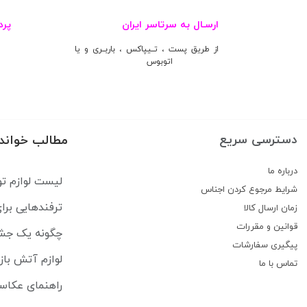
ارسـال به سرتاسر ایران
پرد
از طریق پست ، تــیپاکس ، باربــری و یا
اتوبوس
دسترسی سریع
مطالب خواند
درباره ما
لیست لوازم تو
شرایط مرجوع کردن اجناس
ترفندهایی بر
زمان ارسال کالا
قوانین و مقررات
چگونه یک جشن 
پیگیری سفارشات
لوازم آتش باز
تماس با ما
راهنمای عکاس