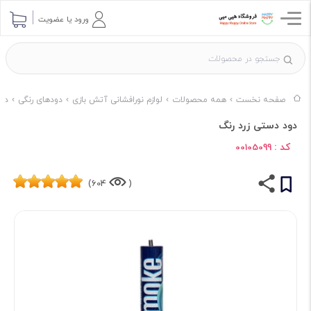
ورود یا عضویت
صفحه نخست
همه محصولات
لوازم نورافشانی آتش بازی
دودهای رنگی
دود
دود دستی زرد رنگ
کد :
00105099
604)
(