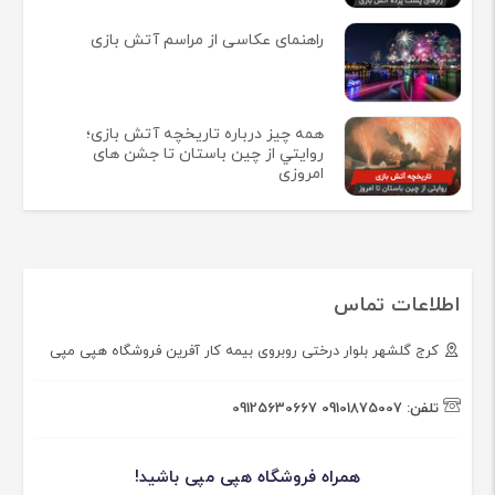
راهنمای عکاسی از مراسم آتش بازی
همه چيز درباره تاريخچه آتش بازی؛
روايتي از چين باستان تا جشن های
امروزی
اطلاعات تماس
کرج گلشهر بلوار درختی روبروی بیمه کار آفرین فروشگاه هپی مپی
تلفن:
09101875007
09125630667
همراه فروشگاه هپی مپی باشید!